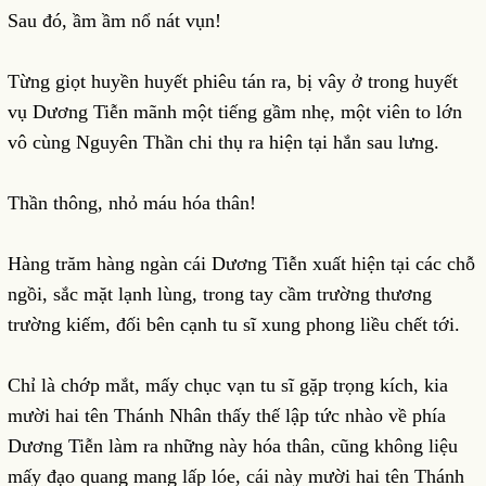
Sau đó, ầm ầm nổ nát vụn!
Từng giọt huyền huyết phiêu tán ra, bị vây ở trong huyết
vụ Dương Tiễn mãnh một tiếng gầm nhẹ, một viên to lớn
vô cùng Nguyên Thần chi thụ ra hiện tại hắn sau lưng.
Thần thông, nhỏ máu hóa thân!
Hàng trăm hàng ngàn cái Dương Tiễn xuất hiện tại các chỗ
ngồi, sắc mặt lạnh lùng, trong tay cầm trường thương
trường kiếm, đối bên cạnh tu sĩ xung phong liều chết tới.
Chỉ là chớp mắt, mấy chục vạn tu sĩ gặp trọng kích, kia
mười hai tên Thánh Nhân thấy thế lập tức nhào về phía
Dương Tiễn làm ra những này hóa thân, cũng không liệu
mấy đạo quang mang lấp lóe, cái này mười hai tên Thánh