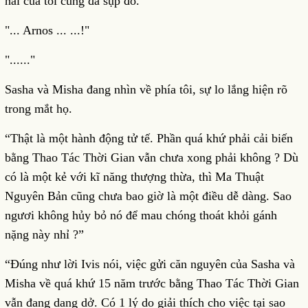
hai của tôi cũng đã sụp đổ.
"... Arnos ... ...!"
"......"
Sasha và Misha đang nhìn về phía tôi, sự lo lắng hiện rõ
trong mắt họ.
“Thật là một hành động tử tế. Phần quá khứ phải cải biến
bằng Thao Tác Thời Gian vẫn chưa xong phải không ? Dù
có là một kẻ với kĩ năng thượng thừa, thì Ma Thuật
Nguyên Bản cũng chưa bao giờ là một điều dễ dàng. Sao
ngươi không hủy bỏ nó để mau chóng thoát khỏi gánh
nặng này nhỉ ?”
“Đúng như lời Ivis nói, việc gửi căn nguyên của Sasha và
Misha về quá khứ 15 năm trước bằng Thao Tác Thời Gian
vẫn đang dang dở. Có 1 lý do giải thích cho việc tại sao