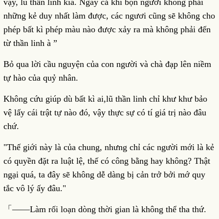
vậy, lũ thần linh kia. Ngay cả khi bọn ngươi không phải
những kẻ duy nhất làm được, các ngươi cũng sẽ không cho
phép bất kì phép màu nào được xảy ra mà không phải đến
từ thần linh à ”
Bỏ qua lời cầu nguyện của con người và chà đạp lên niềm
tự hào của quỷ nhân.
Không cứu giúp dù bất kì ai,lũ thần linh chỉ khư khư bảo
vệ lấy cái trật tự nào đó, vậy thực sự có tí giá trị nào đâu
chứ.
"Thế giới này là của chung, nhưng chỉ các người mới là kẻ
có quyền đặt ra luật lệ, thế có công bằng hay không? Thật
ngại quá, ta đây sẽ không dễ dàng bị cản trở bởi mớ quy
tắc vô lý ấy đâu."
「――Làm rối loạn dòng thời gian là không thể tha thứ.