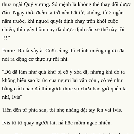
thưa ngài Quỷ vương. Số mệnh là không thể thay đổi được
đâu. Ngay thời điểm ta trở nên bất tử, không, từ 2 ngàn
năm trước, khi ngươi quyết định chạy trốn khỏi cuộc
chiến, thì ngày hôm nay đã được định sẵn sẽ thế này rồi
!!!”
Fmm~ Ra là vậy à. Cuối cùng thì chính miệng ngươi đã
nói ra động cơ thực sự rồi nhỉ.
"Dù đã làm như quá khứ bị cố ý xóa đi, nhưng khi đó ta
không hiểu sao kí ức của ngươi lại vẫn còn , có vẻ như
bằng cách nào đó thì ngươi thực sự chưa bao giờ quên ta
nhỉ, Ivis"
Tiến đến từ phía sau, tôi nhẹ nhàng đặt tay lên vai Ivis.
Ivis từ từ quay người lại, há hốc mồm ngạc nhiên.