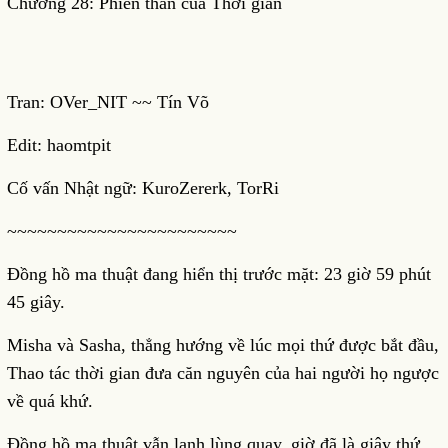
Chương 28: Phiên thần của Thời gian
Tran: OVer_NIT ~~ Tín Võ
Edit: haomtpit
Cố vấn Nhật ngữ: KuroZererk, TorRi
~~~~~~~~~~~~~~~~~~~~~~~
Đồng hồ ma thuật đang hiển thị trước mặt: 23 giờ 59 phút
45 giây.
Misha và Sasha, thẳng hướng về lúc mọi thứ được bắt đầu,
Thao tác thời gian đưa căn nguyên của hai người họ ngược
về quá khứ.
Đồng hồ ma thuật vẫn lạnh lùng quay, giờ đã là giây thứ