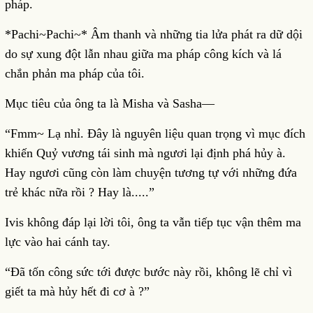
pháp.
*Pachi~Pachi~* Âm thanh và những tia lửa phát ra dữ dội
do sự xung đột lẫn nhau giữa ma pháp công kích và lá
chắn phản ma pháp của tôi.
Mục tiêu của ông ta là Misha và Sasha—
“Fmm~ Lạ nhỉ. Đây là nguyên liệu quan trọng vì mục đích
khiến Quỷ vương tái sinh mà ngươi lại định phá hủy à.
Hay ngươi cũng còn làm chuyện tương tự với những đứa
trẻ khác nữa rồi ? Hay là.....”
Ivis không đáp lại lời tôi, ông ta vẫn tiếp tục vận thêm ma
lực vào hai cánh tay.
“Đã tốn công sức tới được bước này rồi, không lẽ chỉ vì
giết ta mà hủy hết đi cơ à ?”