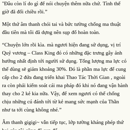
"Đâu còn lí do gì để nói chuyện thêm nữa chứ. Tình thế
giờ đã đổi chiều rồi.”
Một thứ âm thanh chói tai và bức tường chống ma thuật
đầu tiên mà tôi đã dựng nên sụp đổ hoàn toàn.
“Chuyện lớn rồi kìa. mà ngươi hiện đang sử dụng, vị trí
Quỷ vương – Class King đó có những đặc trưng gây ảnh
hưởng nhất định tới người sử dụng. Tổng lượng ma lực có
thể dùng sẽ giảm khoảng 30%. Đó là phần ma lực để cung
cấp cho 2 đứa đang triển khai Thao Tác Thời Gian , ngoài
ra còn phải kiểm soát cái ma pháp đó khi nó đang vận hành
thay cho 2 kẻ kia nữa. Vậy, để xem ngươi có thể chống
chịu những cú đánh tới từ kẻ mang sức mạnh của Thần
như ta tới cùng không nhé.”
Âm thanh gigigi~ vẫn tiếp tục, lớp tường kháng phép thứ