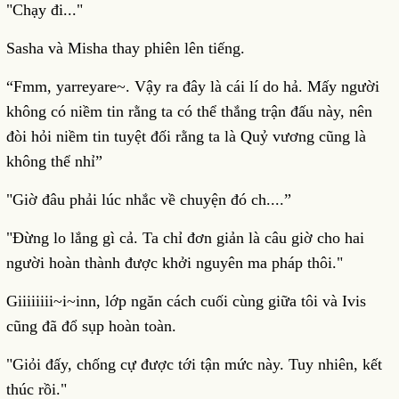
"Chạy đi..."
Sasha và Misha thay phiên lên tiếng.
“Fmm, yarreyare~. Vậy ra đây là cái lí do hả. Mấy người
không có niềm tin rằng ta có thể thắng trận đấu này, nên
đòi hỏi niềm tin tuyệt đối rằng ta là Quỷ vương cũng là
không thể nhỉ”
"Giờ đâu phải lúc nhắc về chuyện đó ch....”
"Đừng lo lắng gì cả. Ta chỉ đơn giản là câu giờ cho hai
người hoàn thành được khởi nguyên ma pháp thôi."
Giiiiiiii~i~inn, lớp ngăn cách cuối cùng giữa tôi và Ivis
cũng đã đổ sụp hoàn toàn.
"Giỏi đấy, chống cự được tới tận mức này. Tuy nhiên, kết
thúc rồi."