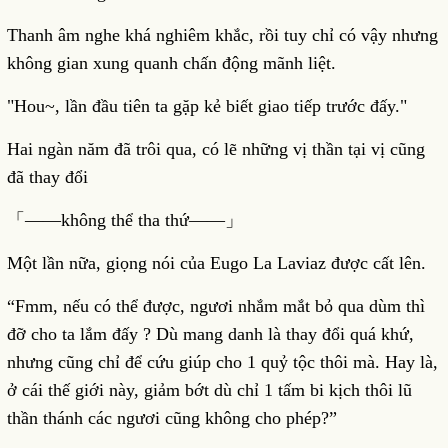
Thanh âm nghe khá nghiêm khắc, rồi tuy chỉ có vậy nhưng
không gian xung quanh chấn động mãnh liệt.
"Hou~, lần đầu tiên ta gặp kẻ biết giao tiếp trước đấy."
Hai ngàn năm đã trôi qua, có lẽ những vị thần tại vị cũng
đã thay đổi
「――không thể tha thứ――」
Một lần nữa, giọng nói của Eugo La Laviaz được cất lên.
“Fmm, nếu có thể được, ngươi nhắm mắt bỏ qua dùm thì
đỡ cho ta lắm đấy ? Dù mang danh là thay đổi quá khứ,
nhưng cũng chỉ để cứu giúp cho 1 quỷ tộc thôi mà. Hay là,
ở cái thế giới này, giảm bớt dù chỉ 1 tấm bi kịch thôi lũ
thần thánh các ngươi cũng không cho phép?”