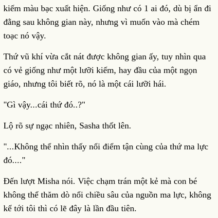
kiếm màu bạc xuất hiện. Giống như có 1 ai đó, dù bị ẩn đi
đằng sau không gian này, nhưng vì muốn vào mà chém
toạc nó vậy.
Thứ vũ khí vừa cắt nát được không gian ấy, tuy nhìn qua
có vẻ giống như một lưỡi kiếm, hay đầu của một ngọn
giáo, nhưng tôi biết rõ, nó là một cái lưỡi hái.
"Gì vậy...cái thứ đó..?"
Lộ rõ sự ngạc nhiên, Sasha thốt lên.
"...Không thể nhìn thấy nổi điểm tận cùng của thứ ma lực
đó...."
Đến lượt Misha nói. Việc chạm trán một kẻ mà con bé
không thể thăm dò nổi chiều sâu của nguồn ma lực, không
kể tới tôi thì có lẽ đây là lần đầu tiên.