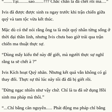
“.......Tại........sao.......??? Chắc chắn là đã chết rồi mà....”
Ivis đã được được sinh ra ngay trước khi trận chiến giữa
quỷ và tam tộc vừa kết thúc.
Mặc dù có thể nói rằng ông ta là một quỷ nhân từng sống ở
thời đại thần linh, nhưng Ivis chưa bao giờ trải qua trận
chiến ma thuật thực sự.
“Dùng mấy kiểu thế này để giết, mà người thực sự nghĩ
rằng ta sẽ chết à ?”
Ivis Kích hoạt Quỷ nhãn. Nhưng kết quả vẫn không có gì
thay đổi. Thực sự thì lúc nãy tôi đã đã bị giết rồi.
"Đừng ngạc nhiên như vậy chứ. Chỉ là ta đã sử dụng Hồi
sinh ma pháp mà thôi.”
“...Chỉ bằng căn nguyên..... Phát động ma pháp chỉ bằng