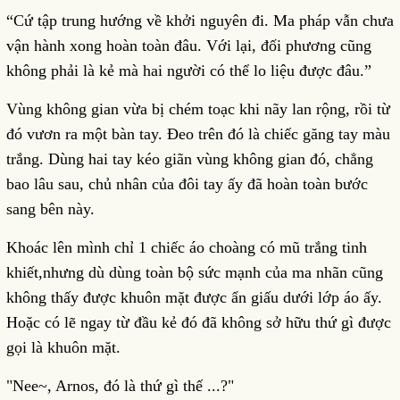
“Cứ tập trung hướng về khởi nguyên đi. Ma pháp vẫn chưa
vận hành xong hoàn toàn đâu. Với lại, đối phương cũng
không phải là kẻ mà hai người có thể lo liệu được đâu.”
Vùng không gian vừa bị chém toạc khi nãy lan rộng, rồi từ
đó vươn ra một bàn tay. Đeo trên đó là chiếc găng tay màu
trắng. Dùng hai tay kéo giãn vùng không gian đó, chẳng
bao lâu sau, chủ nhân của đôi tay ấy đã hoàn toàn bước
sang bên này.
Khoác lên mình chỉ 1 chiếc áo choàng có mũ trắng tinh
khiết,nhưng dù dùng toàn bộ sức mạnh của ma nhãn cũng
không thấy được khuôn mặt được ẩn giấu dưới lớp áo ấy.
Hoặc có lẽ ngay từ đầu kẻ đó đã không sở hữu thứ gì được
gọi là khuôn mặt.
"Nee~, Arnos, đó là thứ gì thế ...?"