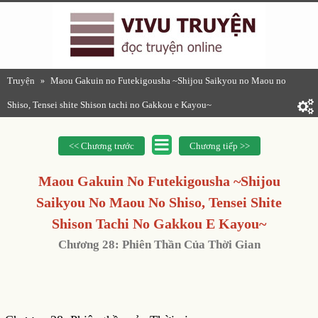
Truyện
Maou Gakuin no Futekigousha ~Shijou Saikyou no Maou no
»
Shiso, Tensei shite Shison tachi no Gakkou e Kayou~
<< Chương trước
Chương tiếp >>
Maou Gakuin No Futekigousha ~Shijou
Saikyou No Maou No Shiso, Tensei Shite
Shison Tachi No Gakkou E Kayou~
Chương 28: Phiên Thần Của Thời Gian