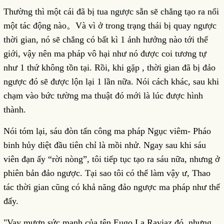
Thường thì một cái đã bị tua ngược sẵn sẽ chẳng tạo ra nổi
một tác động nào。Và vì ở trong trạng thái bị quay ngược
thời gian, nó sẽ chẳng có bất kì 1 ảnh hưởng nào tới thế
giới, vậy nên ma pháp vô hại như nó được coi tương tự
như 1 thứ không tồn tại. Rồi, khi gặp , thời gian đã bị đảo
ngược đó sẽ được lộn lại 1 lần nữa. Nói cách khác, sau khi
chạm vào bức tường ma thuật đó mới là lúc được hình
thành.
Nói tóm lại, sáu đòn tấn công ma pháp Ngục viêm- Pháo
binh hủy diệt đầu tiên chỉ là mồi nhử. Ngay sau khi sáu
viên đạn ấy “rời nòng”, tôi tiếp tục tạo ra sáu nữa, nhưng ở
phiên bản đảo ngược. Tại sao tôi có thể làm vậy ư, Thao
tác thời gian cũng có khả năng đảo ngược ma pháp như thế
đấy.
"Vay mượn sức mạnh của tên Eugo La Raviaz đó, nhưng