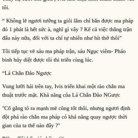
tôi.
“ Không lẽ ngươi tưởng ta giỏi lắm chỉ bắn được ma pháp
đó 1 phát là hết sức à, nghĩ gì vây ? Kể cả việc thắng trận
đấu này nữa, đối với ta chỉ tự nhiên như hít thở thôi”
Tôi tiếp tục vẽ sáu ma pháp trận, sáu Ngục viêm- Pháo
binh hủy diệt được tôi thi triển cùng lúc.
“Lá Chắn Đảo Ngược
Vung lưỡi hái trên tay, Ivis triển khai một rào chắn ma
thuật trước mặt. Khả năng của Lá Chắn Đảo NGược
"Cố gắng tỏ ra mạnh mẽ cũng tốt thôi, nhưng ngươi định
đột phá rào chắn ma pháp có khả năng quay ngược thời
gian của ta thế nào đây ?"