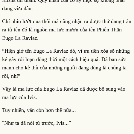
Misha thì thầm. Quỷ nhãn của cô ấy thực sự không phải
dạng vừa đâu.
Chỉ nhìn lướt qua thôi mà cũng nhận ra được thứ đang tràn
ra từ tên đó là nguồn ma lực mượn của tên Phiên Thần
Eugo La Raviaz.
“Hiện giờ tên Eugo La Raviaz đó, vì ưu tiên xóa sổ những
kẻ gây rối loạn dòng thời một cách hiệu quả. Đã ban sức
mạnh cho kẻ thù của những người đang dùng là chúng ta
rồi, nhỉ”
Vậy là ma lực của Eugo La Raviaz đã được bổ sung vào
ma lực của Ivis.
Tuy nhiên, vẫn còn hơn thế nữa...
"Như ta đã nói từ trước, Ivis..."