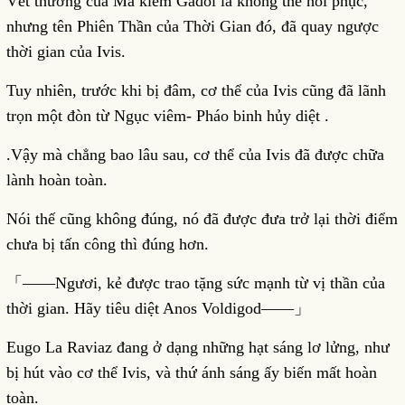
Vết thương của Ma kiếm Gadol là không thể hồi phục,
nhưng tên Phiên Thần của Thời Gian đó, đã quay ngược
thời gian của Ivis.
Tuy nhiên, trước khi bị đâm, cơ thể của Ivis cũng đã lãnh
trọn một đòn từ Ngục viêm- Pháo binh hủy diệt .
.Vậy mà chẳng bao lâu sau, cơ thể của Ivis đã được chữa
lành hoàn toàn.
Nói thế cũng không đúng, nó đã được đưa trở lại thời điểm
chưa bị tấn công thì đúng hơn.
「――Ngươi, kẻ được trao tặng sức mạnh từ vị thần của
thời gian. Hãy tiêu diệt Anos Voldigod――」
Eugo La Raviaz đang ở dạng những hạt sáng lơ lửng, như
bị hút vào cơ thể Ivis, và thứ ánh sáng ấy biến mất hoàn
toàn.