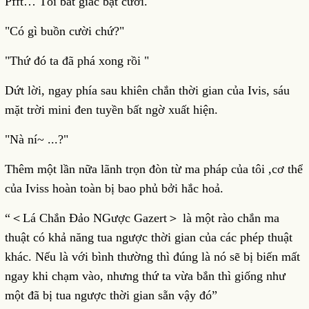
Pfft… Tôi bất giác bật cười.
"Có gì buồn cười chứ?"
"Thứ đó ta đã phá xong rồi "
Dứt lời, ngay phía sau khiên chắn thời gian của Ivis, sáu
mặt trời mini đen tuyền bất ngờ xuất hiện.
"Nà ní~ ...?"
Thêm một lần nữa lãnh trọn đòn từ ma pháp của tôi ,cơ thể
của Iviss hoàn toàn bị bao phủ bởi hắc hoả.
“＜Lá Chắn Đảo NGược Gazert＞ là một rào chắn ma
thuật có khả năng tua ngược thời gian của các phép thuật
khác. Nếu là với bình thường thì đúng là nó sẽ bị biến mất
ngay khi chạm vào, nhưng thứ ta vừa bắn thì giống như
một đã bị tua ngược thời gian sẵn vậy đó”