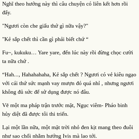
Nghĩ theo hướng này thì câu chuyện có liên kết hơn rồi
đấy.
"Ngươi còn che giấu thứ gì nữa vậy?"
"Kẻ sắp chết thì cần gì phải biết chứ “
Fu~, kukuku… Yare yare, đến lúc này rồi đừng chọc cười
ta nữa chứ .
“Hah..., Hahahahaha, Kẻ sắp chết ? Ngươi có vẻ kiêu ngạo
với cái thứ sức mạnh vay mượn đó quá nhỉ , nhưng ngươi
không đủ sức để sử dụng được nó đâu.
Vẽ một ma pháp trận trước mặt, Ngục viêm- Pháo binh
hủy diệt đã được tôi thi triển.
Lại một lần nữa, một mặt trời nhỏ đen kịt mang theo đuôi
như sao chổi nhằm hướng Ivis mà lao tới.