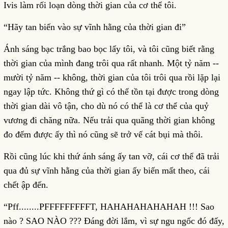
Ivis làm rối loạn dòng thời gian của cơ thể tôi.
“Hãy tan biến vào sự vĩnh hằng của thời gian đi”
Ánh sáng bạc trắng bao bọc lấy tôi, và tôi cũng biết rằng
thời gian của mình đang trôi qua rất nhanh. Một tỷ năm --
mười tỷ năm -- không, thời gian của tôi trôi qua rồi lặp lại
ngay lập tức. Không thứ gì có thể tồn tại được trong dòng
thời gian dài vô tận, cho dù nó có thể là cơ thể của quỷ
vương đi chăng nữa. Nếu trải qua quãng thời gian không
đo đếm được ấy thì nó cũng sẽ trở vế cát bụi mà thôi.
Rồi cũng lúc khi thứ ánh sáng ấy tan vỡ, cái cơ thể đã trải
qua đủ sự vĩnh hằng của thời gian ấy biến mất theo, cái
chết ập đến.
“Pff........PFFFFFFFFFT, HAHAHAHAHAHAH !!! Sao
nào ? SAO NÀO ??? Đáng đời lắm, vì sự ngu ngốc đó đấy,