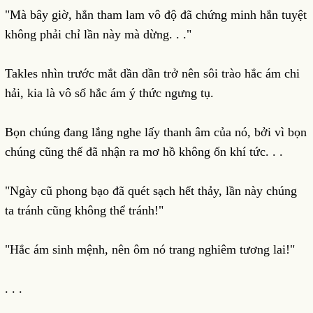
"Mà bây giờ, hắn tham lam vô độ đã chứng minh hắn tuyệt
không phải chỉ lần này mà dừng. . ."
Takles nhìn trước mắt dần dần trở nên sôi trào hắc ám chi
hải, kia là vô số hắc ám ý thức ngưng tụ.
Bọn chúng đang lắng nghe lấy thanh âm của nó, bởi vì bọn
chúng cũng thế đã nhận ra mơ hồ không ổn khí tức. . .
"Ngày cũ phong bạo đã quét sạch hết thảy, lần này chúng
ta tránh cũng không thể tránh!"
"Hắc ám sinh mệnh, nên ôm nó trang nghiêm tương lai!"
. . .