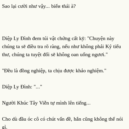
Sao lại cười như vậy... biếи ŧɦái à?
Diệp Ly Đình đem túi vật chứng cất kỹ: "Chuyện này
chúng ta sẽ điều tra rõ ràng, nếu như không phải Kỷ tiểu
thư, chúng ta tuyệt đối sẽ không oan uổng ngươi."
"Đều là đồng nghiệp, ta chịu được khảo nghiệm."
Diệp Ly Đình: "..."
Người Khúc Tây Viễn tự mình lên tiếng...
Cho dù đầu óc cô có chút vấn đề, hắn cũng không thể nói
gì.