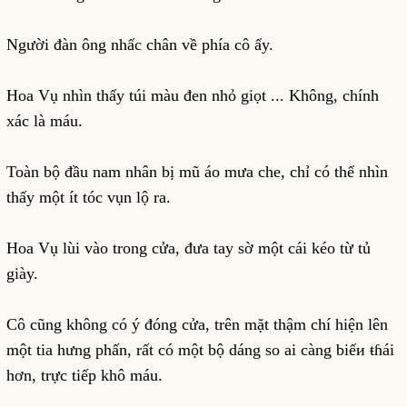
Người đàn ông nhấc chân về phía cô ấy.
Hoa Vụ nhìn thấy túi màu đen nhỏ giọt ... Không, chính
xác là máu.
Toàn bộ đầu nam nhân bị mũ áo mưa che, chỉ có thể nhìn
thấy một ít tóc vụn lộ ra.
Hoa Vụ lùi vào trong cửa, đưa tay sờ một cái kéo từ tủ
giày.
Cô cũng không có ý đóng cửa, trên mặt thậm chí hiện lên
một tia hưng phấn, rất có một bộ dáng so ai càng biếи ŧɦái
hơn, trực tiếp khô máu.