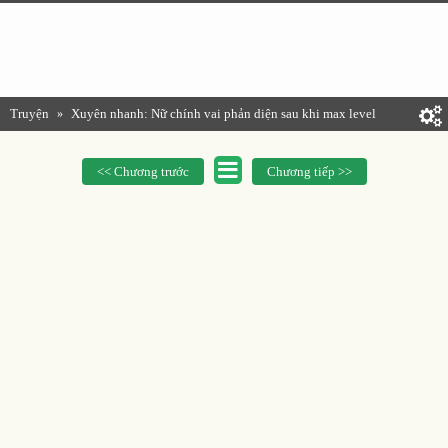
Truyện
Xuyên nhanh: Nữ chính vai phản diện sau khi max level
»
<< Chương trước
Chương tiếp >>
Xuyên Nhanh: Nữ Chính Vai Phản Diện Sau
Khi Max Level
Chương 455: Ghi Chép Về Cuộc Xâm Lược Của
Sinh Vật Kỳ Lạ (11)
Chương 455: Ghi chép về cuộc xâm lược của sinh vật kỳ
lạ (11)