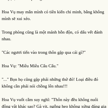
Hoa Vụ may mắn mình có tiên kiến chi minh, bằng không
mình sẽ xui xẻo.
Trong phòng cũng là một mảnh hỗn độn, có dấu vết đánh
nhau.
"Các ngươi tiến vào trong thôn gặp qua cái gì?"
Hoa Vụ: "Miêu Miêu Cẩu Cẩu."
"..." Bọn họ cũng gặp phải những thứ đó! Loại điều đó
không cần phải nói chồng lên nhau!!!
Hoa Vụ vuốt cằm suy nghĩ: "Thôn này đều không nuôi
động vật khác sao? Gà vịt, ngỗng heo không xứng đáng gia