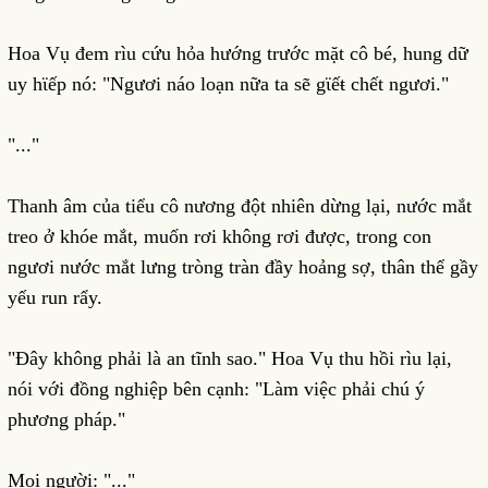
Hoa Vụ đem rìu cứu hỏa hướng trước mặt cô bé, hung dữ
uy hϊếp nó: "Ngươi náo loạn nữa ta sẽ gϊếŧ chết ngươi."
"..."
Thanh âm của tiểu cô nương đột nhiên dừng lại, nước mắt
treo ở khóe mắt, muốn rơi không rơi được, trong con
ngươi nước mắt lưng tròng tràn đầy hoảng sợ, thân thể gầy
yếu run rẩy.
"Đây không phải là an tĩnh sao." Hoa Vụ thu hồi rìu lại,
nói với đồng nghiệp bên cạnh: "Làm việc phải chú ý
phương pháp."
Mọi người: "..."