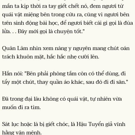
mắn ta kịp thời ra tay giết chết nó, đem ngươi từ
quái vật miệng bên trong cứu ra, cũng vì ngươi bên
trên sinh động bài học, để ngươi biết cái gì gọi là đùa
lửa. . . Đây mới gọi là chuyện tốt."
Quân Lâm nhìn xem nàng y nguyên mang chút oán
trách khuôn mặt, hắc hắc nhẹ cười lên.
Hắn nói: "Bên phải phòng tắm còn có thể dùng, đi
tẩy một chút, thay quần áo khác, sau đó đi đi săn."
Đã trong đại lâu không có quái vật, tự nhiên vừa
muốn đi ra tìm.
Sát lục hoặc là bị giết chóc, là Hậu Tuyển giả vĩnh
hằng vận mệnh.