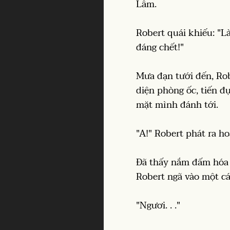
Lâm.
Robert quái khiếu: "Là
đáng chết!"
Mưa đạn tưới đến, Ro
diện phòng ốc, tiến đ
mặt mình đánh tới.
"A!" Robert phát ra ho
Đã thấy nắm đấm hóa t
Robert ngã vào một cá
"Ngươi. . ."