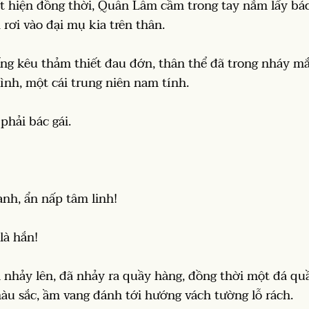
ất hiện đồng thời, Quân Lâm cầm trong tay nắm lấy bá
rơi vào đại mụ kia trên thân.
tiếng kêu thảm thiết đau đớn, thân thể đã trong nháy m
ình, một cái trung niên nam tính.
hải bác gái.
anh, ẩn nấp tâm linh!
là hắn!
nhảy lên, đã nhảy ra quầy hàng, đồng thời một đá qu
màu sắc, ầm vang đánh tới hướng vách tường lỗ rách.