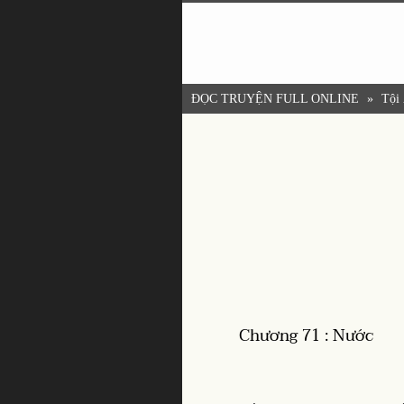
ĐỌC TRUYỆN FULL ONLINE
»
Tội
Chương 71 : Nước