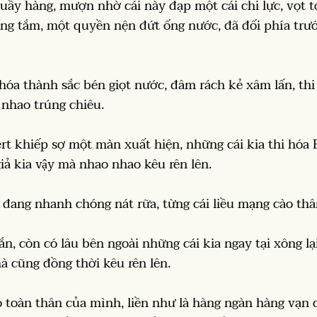
uầy hàng, mượn nhờ cái này đạp một cái chi lực, vọt t
g tắm, một quyền nện đứt ống nước, đã đối phía trướ
hóa thành sắc bén giọt nước, đâm rách kẻ xâm lấn, th
 nhao trúng chiêu.
rt khiếp sợ một màn xuất hiện, những cái kia thi hó
ả kia vậy mà nhao nhao kêu rên lên.
đang nhanh chóng nát rữa, từng cái liều mạng cào thâ
ắn, còn có lâu bên ngoài những cái kia ngay tại xông 
à cũng đồng thời kêu rên lên.
 toàn thân của mình, liền như là hàng ngàn hàng vạn c