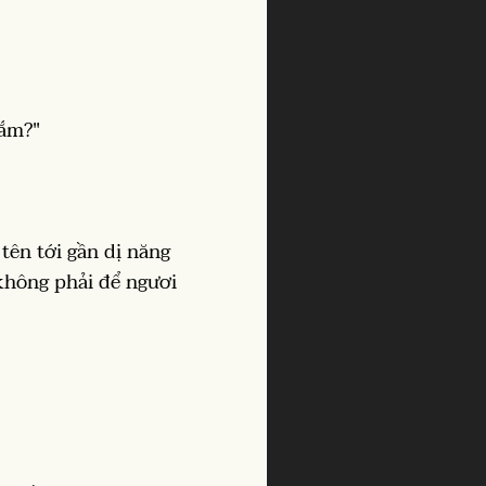
tắm?"
ên tới gần dị năng
không phải để ngươi