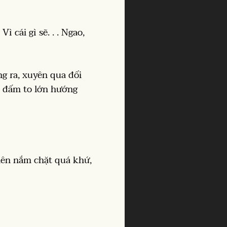
 cái gì sẽ. . . Ngao,
g ra, xuyên qua đối
ả đấm to lớn hướng
iên nắm chặt quá khứ,