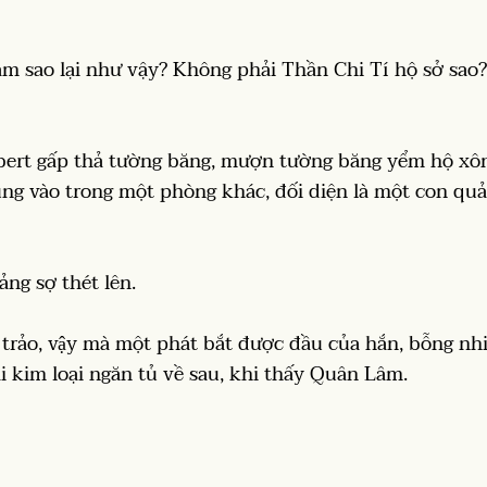
m sao lại như vậy? Không phải Thần Chi Tí hộ sở sao? Vì
bert gấp thả tường băng, mượn tường băng yểm hộ xôn
ụng vào trong một phòng khác, đối diện là một con qu
ảng sợ thét lên.
rảo, vậy mà một phát bắt được đầu của hắn, bỗng nh
i kim loại ngăn tủ về sau, khi thấy Quân Lâm.