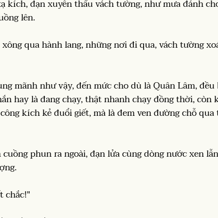
 xạ kích, đạn xuyên thấu vách tường, như mưa đánh c
uồng lên.
ông qua hành lang, những nơi đi qua, vách tường xoá
ung mãnh như vậy, đến mức cho dù là Quân Lâm, đều
̉ hắn hay là đang chạy, thật nhanh chạy đồng thời, còn
công kích kẻ đuổi giết, mà là đem ven đường chỗ qua
 cuồng phun ra ngoài, đạn lửa cùng dòng nước xen lẫ
ượng.
t chắc!"