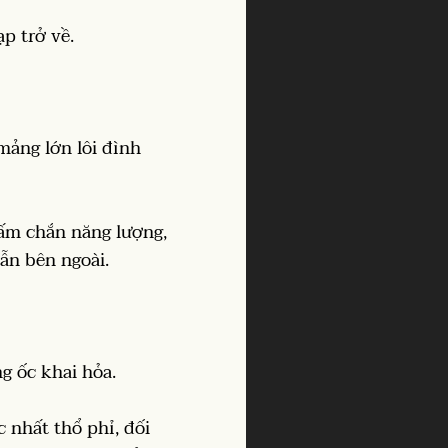
p trở về.
mảng lớn lôi đình
tấm chắn năng lượng,
ẫn bên ngoài.
ng ốc khai hỏa.
 nhất thổ phỉ, đối