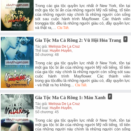
Trong các gia tộc quyền lực nhất ở New York, tồn tại
một gia tộc bí ẩn của những người Mỹ nổi tiếng, tổ tiên
của những người này chính là những người còn sống
sót sau cuộc hành trình Mayflower. Các thành viên
tronggia tộc đều là những người giàu có, đầy quyền lực
và thật ra,…
Chi Tiết.
Gia Tộc Ma Cà Rồng 2: Vũ Hội Hóa Trang
Tác giả:
Melissa De La Cruz
Thể loại:
Huyền Huyễn
,
Số chương: 48
Trong các gia tộc quyền lực nhất ở New York, tồn tại
một gia tộc bí ẩn của những người Mỹ nổi tiếng, tổ tiên
của gia tộc này chính là những người còn sống sót sau
cuộc hành trình Mayflower. Các thành viên
trong gia tộcđều là những người giàu có, đầy quyền lực
- và thật ra họ không…
Chi Tiết.
Gia Tộc Ma Cà Rồng 1: Máu Xanh
Tác giả:
Melissa De La Cruz
Thể loại:
Huyền Huyễn
,
Số chương: 45
Trong các gia tộc quyền lực nhất ở New York, tồn tại
một gia tộc bí ẩn của những người Mỹ nổi tiếng, tổ tiên
của những người này chính là những người còn sống