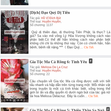
[Dịch] Đạo Quỷ Dị Tiên
Tác giả:
Hồ Vĩ Đích Bút
Thể loại:
Huyền Huyễn
,
Số chương: 1137
Quỷ dị thiên đạo, dị thường Tiên Phật, là thực? Là
giả? Sa vào mê võng Lý Hỏa Vượng không cách nào
phân biệt.Có thể để hắn không cách nào phân biệt
không chỉ chỉ là những thứ này. Còn có chính hắn, hắn
bệnh, bệnh rất nặng.***《 Đạo Quỷ…
Chi Tiết.
Gia Tộc Ma Cà Rồng 6: Tình Yêu
Tác giả:
Melissa De La Cruz
Thể loại:
Huyền Huyễn
,
Số chương: 22
Câu chuyện về Gia tộc Ma cà rồng được viết với tiết
tấu nhanh và hấp dẫn trên từng trang một. Mỗi nhân vật
trong truyện là một cá tính khác biệt, sống trong thế
giới bí ấn và đầy quyến rũ dưới ngòi bút của tác giả nữ
tài hoa Melissa Delacruz. Đây là cuốn…
Chi Tiết.
Gia Tộc Ma Cà Rồng 5: Thiên Thần Sa Ngã