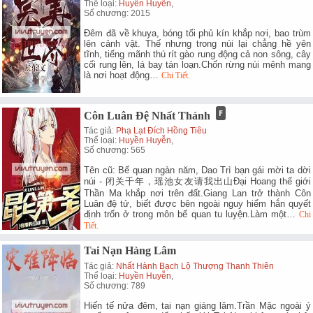
Thể loại:
Huyền Huyễn
,
Số chương: 2015
Đêm đã về khuya, bóng tối phủ kín khắp nơi, bao trùm
lên cảnh vật. Thế nhưng trong núi lại chẳng hề yên
tĩnh, tiếng mãnh thú rít gào rung động cả non sông, cây
cối rung lên, lá bay tán loạn.Chốn rừng núi mênh mang
là nơi hoạt động…
Chi Tiết.
Côn Luân Đệ Nhất Thánh
Tác giả:
Phạ Lạt Đích Hồng Tiêu
Thể loại:
Huyền Huyễn
,
Số chương: 565
Tên cũ: Bế quan ngàn năm, Dao Trì bạn gái mời ta dời
núi - 闭关千年，瑶池女友请我出山Đại Hoang thế giới
Thần Ma khắp nơi trên đất.Giang Lan trở thành Côn
Luân đệ tử, biết được bên ngoài nguy hiểm hắn quyết
định trốn ở trong môn bế quan tu luyện.Làm một…
Chi
Tiết.
Tai Nạn Hàng Lâm
Tác giả:
Nhất Hành Bạch Lộ Thượng Thanh Thiên
Thể loại:
Huyền Huyễn
,
Số chương: 789
Hiến tế nửa đêm, tai nạn giáng lâm.Trần Mặc ngoài ý