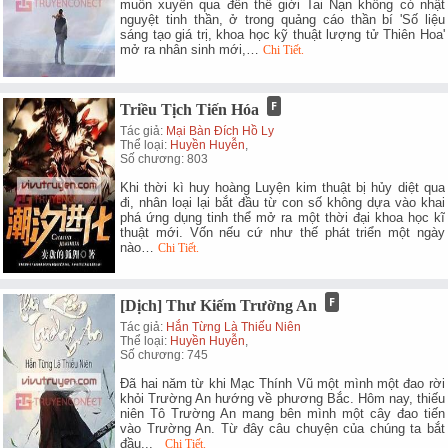
muốn xuyên qua đến thế giới Tai Nạn không có nhật
nguyệt tinh thần, ở trong quảng cáo thần bí 'Số liệu
sáng tạo giá trị, khoa học kỹ thuật lượng tử Thiên Hoa'
mở ra nhân sinh mới,…
Chi Tiết.
Triều Tịch Tiến Hóa
Tác giả:
Mại Bàn Đích Hồ Ly
Thể loại:
Huyền Huyễn
,
Số chương: 803
Khi thời kì huy hoàng Luyện kim thuật bị hủy diệt qua
đi, nhân loại lại bắt đầu từ con số không dựa vào khai
phá ứng dụng tinh thể mở ra một thời đại khoa học kĩ
thuật mới. Vốn nếu cứ như thế phát triển một ngày
nào…
Chi Tiết.
[Dịch] Thư Kiếm Trường An
Tác giả:
Hắn Từng Là Thiếu Niên
Thể loại:
Huyền Huyễn
,
Số chương: 745
Đã hai năm từ khi Mạc Thính Vũ một mình một đao rời
khỏi Trường An hướng về phương Bắc. Hôm nay, thiếu
niên Tô Trường An mang bên mình một cây đao tiến
vào Trường An. Từ đây câu chuyện của chúng ta bắt
đầu...
Chi Tiết.