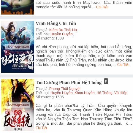
sót sau cuộc hành trình Mayflower. Các thành viên
tronggia tộc đều là những người…
Chi Tiết.
Vĩnh Hằng Chí Tôn
Tác giả:
Kiếm Du Thái Hư
Thể loại:
Huyền Huyễn
,
Số chương: 1308
Võ chi đỉnh phong, dời núi lấp biển, hái sao bắt trăng,
nghịch loạn thời không!Kiếm chi cực cảnh, một kiếm
thành đạo, một kiếm thông thần, một kiếm phá vạn
pháp!Thiếu niên Lý Phù Trần, ngẫu nhiên đạt được kim
sắc tiểu phù, linh hồn không ngừng tiến hóa,…
Chi Tiết.
Tối Cường Phản Phái Hệ Thống
Tác giả:
Phong Thất Nguyệt
Thể loại:
Huyền Huyễn
,
Khoa Huyễn
,
Hệ Thống
,
Võ Hiệp
,
Số chương: 1505
Cái gì là phản phái?Là Lý Trầm Chu quyền khuynh
thiên hạ, vẫn là Thượng Quan Kim Hồng khuấy lên
phong vân?Là Diệp Cô Thành Thiên Ngoại Phi Tiên,
vẫn là Nguyên Thập Tam Hạn Thương Tâm Tiểu Tiễn?
Sống lại một đời, đại phản phái hệ thống gia thân, Tô…
Chi Tiết.