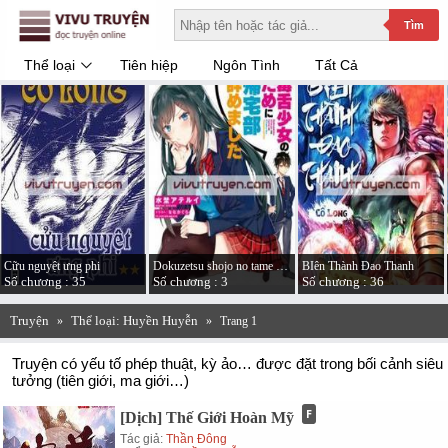
Tìm
Thể loại
Tiên hiệp
Ngôn Tình
Tất Cả
Cữu nguyệt ưng phi
Dokuzetsu shojo no tame ni kitaku-bu yamemashita
BIên Thành Đao Thanh
Số chương : 35
Số chương : 3
Số chương : 36
Truyện
Thể loại: Huyền Huyễn
»
»
Trang 1
Truyện có yếu tố phép thuật, kỳ ảo… được đặt trong bối cảnh siêu
tưởng (tiên giới, ma giới…)
[Dịch] Thế Giới Hoàn Mỹ
Tác giả:
Thần Đông