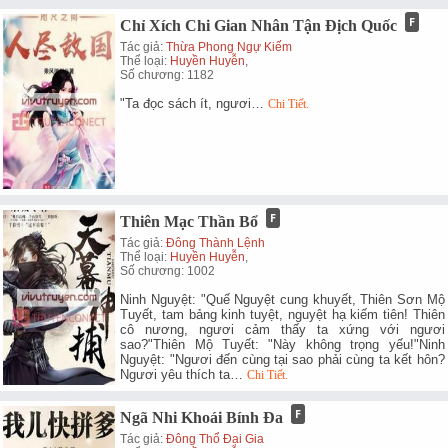
Chỉ Xích Chi Gian Nhân Tận Địch Quốc
Tác giả:
Thừa Phong Ngự Kiếm
Thể loại:
Huyền Huyễn
,
Số chương: 1182
"Ta đọc sách ít, ngươi…
Chi Tiết.
Thiên Mạc Thần Bổ
Tác giả:
Đông Thành Lệnh
Thể loại:
Huyền Huyễn
,
Số chương: 1002
Ninh Nguyệt: "Quế Nguyệt cung khuyết, Thiên Sơn Mộ
Tuyết, tam bảng kinh tuyệt, nguyệt hạ kiếm tiên! Thiên
cô nương, ngươi cảm thấy ta xứng với ngươi
sao?"Thiên Mộ Tuyết: "Này không trọng yếu!"Ninh
Nguyệt: "Ngươi đến cùng tại sao phải cùng ta kết hôn?
Ngươi yêu thích ta…
Chi Tiết.
Ngã Nhi Khoái Bính Đa
Tác giả:
Đông Thổ Đại Gia