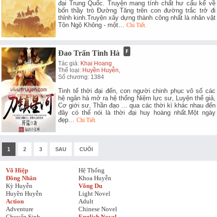
đại Trung Quốc. Truyện mang tính chất hư cấu kể về
bốn thầy trò Đường Tăng trên con đường trắc trở đi
thỉnh kinh.Truyện xây dựng thành công nhất là nhân vật
Tôn Ngộ Không - một…
Chi Tiết.
Đao Trấn Tinh Hà
Tác giả:
Khai Hoang
Thể loại:
Huyền Huyễn
,
Số chương: 1384
Tinh tế thời đại đến, con người chinh phục vô số các
hệ ngân hà mở ra hệ thống Niệm lực sư, Luyện thể giả,
Cơ giới sư, Thần đạo … qua các thời kì khác nhau đến
đây có thể nói là thời đại huy hoàng nhất.Một ngày
đẹp…
Chi Tiết.
1
2
3
SAU
CUỐI
Võ Hiệp
Hệ Thống
Đồng Nhân
Khoa Huyễn
Kỳ Huyễn
Võng Du
Huyền Huyễn
Light Novel
Action
Adult
Adventure
Chinese Novel
Chuyển Sinh
English Novel