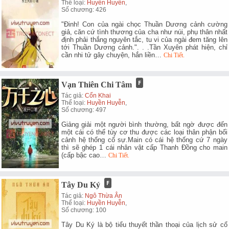
Thể loại:
Huyền Huyễn
,
Số chương: 426
"Đinh! Con của ngài chọc Thuần Dương cảnh cường
giả, căn cứ tình thương của cha như núi, phụ thân nhất
định phải thắng nguyên tắc, tu vi của ngài đem tăng lên
tới Thuần Dương cảnh.". . .Tần Xuyên phát hiện, chỉ
cần nhi tử gây chuyện, hắn liền…
Chi Tiết.
Vạn Thiên Chi Tâm
Tác giả:
Cổn Khai
Thể loại:
Huyền Huyễn
,
Số chương: 497
Giảng giải một người bình thường, bất ngờ được đến
một cái có thể tùy cơ thu được các loại thân phận bối
cảnh hệ thống cố sự.Main có cái hệ thống cứ 7 ngày
thì sẽ ghép 1 cái nhân vật cấp Thanh Đồng cho main
(cấp bậc cao…
Chi Tiết.
Tây Du Ký
Tác giả:
Ngô Thừa Ân
Thể loại:
Huyền Huyễn
,
Số chương: 100
Tây Du Ký là bộ tiểu thuyết thần thoại của lịch sử cổ