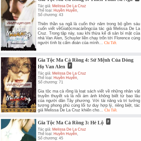
Tác giả:
Melissa De La Cruz
Thể loại:
Huyền Huyễn
,
Số chương: 43
Thiên thần sa ngã là cuốn thứ năm trong bộ gồm sáu
cuốn viết vềGiatộcmacàrồngcủa tác giả Melissa De La
Cruz. Trong tập này, sau khi thừa kế di sản bí mật của
nhà Van Alen, Schuyler liền chạy trốn tới Florence cùng
người tình bị cấm đoán của mình…
Chi Tiết.
Gia Tộc Ma Cà Rồng 4: Sứ Mệnh Của Dòng
Họ Van Alen
Tác giả:
Melissa De La Cruz
Thể loại:
Huyền Huyễn
,
Số chương: 71
Gia tộc ma cà rồng là loạt sách viết về những nhân vật
truyền thuyết và là nỗi ám ảnh không biết từ bao lâu
của người dân Tây phương. Với tài năng và trí tưởng
tượng phong phú cùng lối tư duy hợp lý, riêng biệt, tác
giả Melissa De La Cruz khiến cho…
Chi Tiết.
Gia Tộc Ma Cà Rồng 3: Hé Lộ
Tác giả:
Melissa De La Cruz
Thể loại:
Huyền Huyễn
,
Số chương: 45