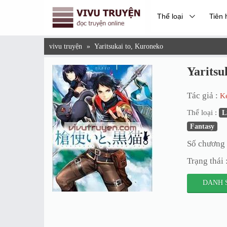
Thể loại
Tiên 
vivu truyện
»
Yaritsukai to, Kuroneko
Yaritsu
Tác giả :
K
Thể loại :
L
Fantasy
Số chương 
Trạng thái 
DANH 