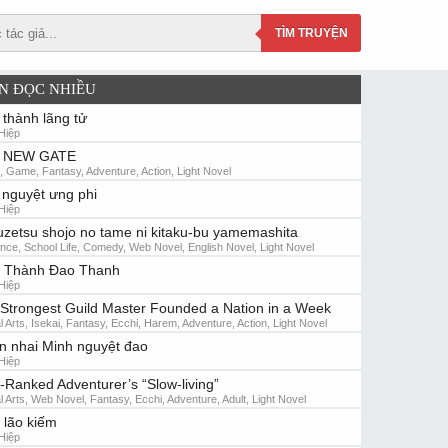
TÌM
TRUYỆN
N ĐỌC NHIỀU
 thành lãng tử
Hiệp
 NEW GATE
i, Game, Fantasy, Adventure, Action, Light Novel
nguyệt ưng phi
Hiệp
zetsu shojo no tame ni kitaku-bu yamemashita
ce, School Life, Comedy, Web Novel, English Novel, Light Novel
n Thành Đao Thanh
Hiệp
Strongest Guild Master Founded a Nation in a Week
l Arts, Isekai, Fantasy, Ecchi, Harem, Adventure, Action, Light Novel
n nhai Minh nguyệt đao
Hiệp
-Ranked Adventurer’s “Slow-living”
l Arts, Web Novel, Fantasy, Ecchi, Adventure, Adult, Light Novel
 lão kiếm
Hiệp