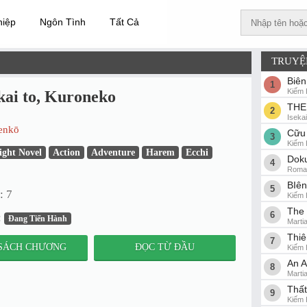
hiệp
Ngôn Tình
Tất Cả
TRUYỆ
Biên
1
Kiếm 
kai to, Kuroneko
THE
2
Iseka
enkō
Cữu 
3
Kiếm 
ight Novel
Action
Adventure
Harem
Ecchi
Doku
4
Roman
BIê
5
: 7
Kiếm 
The 
6
:
Đang Tiến Hành
Martia
Thiê
7
SÁCH CHƯƠNG
ĐỌC TỪ ĐẦU
Kiếm 
An A
8
Martia
Thất
9
Kiếm 