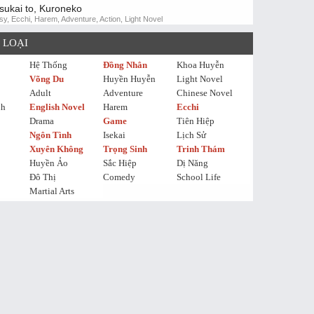
tsukai to, Kuroneko
sy, Ecchi, Harem, Adventure, Action, Light Novel
 LOẠI
Hệ Thống
Đồng Nhân
Khoa Huyễn
Võng Du
Huyền Huyễn
Light Novel
Adult
Adventure
Chinese Novel
nh
English Novel
Harem
Ecchi
Drama
Game
Tiên Hiệp
Ngôn Tình
Isekai
Lịch Sử
Xuyên Không
Trọng Sinh
Trinh Thám
Huyền Ảo
Sắc Hiệp
Dị Năng
Đô Thị
Comedy
School Life
Martial Arts