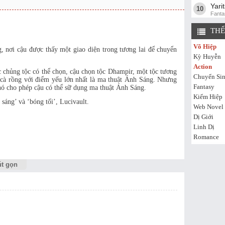
Yari
10
Fanta
THỂ
Võ Hiệp
 nơi cậu được thấy một giao diện trong tương lai để chuyển
Kỳ Huyễn
Action
c chủng tộc có thể chọn, cậu chọn tộc Dhampir, một tộc tương
Chuyển Si
cà rồng với điểm yếu lớn nhất là ma thuật Ánh Sáng. Nhưng
Fantasy
nó cho phép cậu có thể sữ dụng ma thuật Ánh Sáng.
Kiếm Hiệp
 sáng’ và ‘bóng tối’, Lucivault.
Web Novel
Dị Giới
Linh Dị
Romance
t gọn