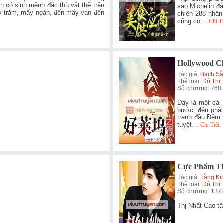
ần có sinh mệnh đặc thù vật thể trên
sao Michelin đ
 trăm, mấy ngàn, đến mấy vạn đến
chiên 288 nhân
cũng có…
Chi Ti
Hollywood C
Tác giả:
Bạch Sắ
Thể loại:
Đô Thị
,
Số chương: 768
Đây là một cái
bước, đều phải
tranh đầu.Đếm k
tuyệt…
Chi Tiết.
Cực Phẩm Ti
Tác giả:
Tằng K
Thể loại:
Đô Thị
,
Số chương: 137
Thị Nhất Cao t