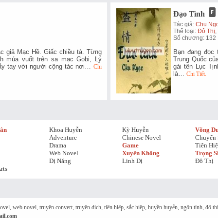
Đạo Tình
Tác giả:
Chu Ng
Thể loại:
Đô Thị
Số chương: 132
c giả Mạc Hề. Giấc chiều tà. Từng
Bạn đang đọc t
nh múa vuốt trên sa mạc Gobi, Lý
Trung Quốc của
ẫy tay với người cộng tác nơi…
gái tên Lục Tị
Chi
là…
Chi Tiết.
hân
Khoa Huyễn
Kỳ Huyễn
Võng D
Adventure
Chinese Novel
Chuyển 
Drama
Game
Tiên Hi
Web Novel
Xuyên Không
Trọng S
Dị Năng
Linh Dị
Đô Thị
rts
 novel, web novel, truyện convert, truyện dịch, tiên hiệp, sắc hiệp, huyền huyễn, ngôn tình, đô 
il.com