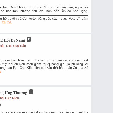
tại ban đêm không có một ai đường cái bên trên, nghe lấy
xào bàn tán, hưởng thụ lấy "Bọn hắn" ồn ào náo động.
▬▬▬▬▬▬▬▬▬▬▬▬▬▬▬▬▬▬▬▬▬▬▬▬▬▬▬▬▬▬▬Mong
̉ng hộ truyện và Converter bằng các cách sau:- Vote 5*, bấm
,…
Chi Tiết.
g Hội Dị Năng
hiêu Đích Quả Trấp
 tra rõ thân hữu mất tích chân tướng tiến vào cục giám sát
 là một cái chuyên môn giám thị dị năng giả địa phương. Ai
hông bao lâu, Cao Kiện liền bắt đầu thả bản thân.Cái kia đồ
t.
ng Ứng Thương
Thái Đích Miêu
0
ng xa xôi, có một tiểu điếm kỳ quái mấy lần cự tuyệt ba