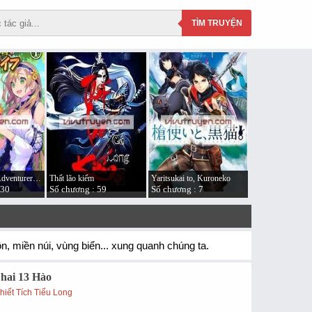
TÌM
TRUYỆN
An A-Ranked Adventurer’s “Slow-living”
Thất lão kiếm
Yaritsukai to, Kuroneko
130
Số chương : 59
Số chương : 7
thôn, miền núi, vùng biển... xung quanh chúng ta.
hai 13 Hào
hiết Tích Tiểu Long