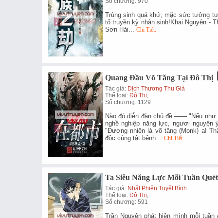
Số chương: 970
Trùng sinh quá khứ, mặc sức tưởng tượ
tố truyền kỳ nhân sinh!Khai Nguyên - 
Sơn Hải...
Chi Tiết.
Quang Đầu Võ Tăng Tại Đô Thị
Tác giả:
Dịch Thương Thu Giả
Thể loại:
Đô Thị
,
Số chương: 1129
Nào đó diễn đàn chủ đề —— "Nếu như n
nghề nghiệp năng lực, ngươi nguyện ý 
"Đương nhiên là võ tăng (Monk) a! T
độc cùng tật bệnh…
Chi Tiết.
Ta Siêu Năng Lực Mỗi Tuần Qué
Tác giả:
Nhất Phiến Tuyết Bính
Thể loại:
Đô Thị
,
Số chương: 591
Trần Nguyên phát hiện mình mỗi tuần 