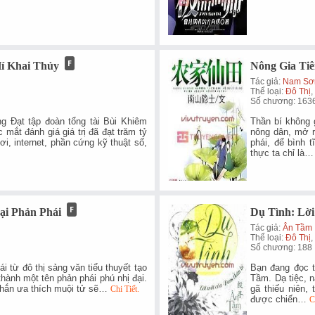
í Khai Thủy
Nông Gia Tiê
Tác giả:
Nam Sơn
Thể loại:
Đô Thị
,
Số chương: 163
ng Đạt tập đoàn tổng tài Bùi Khiêm
Thần bí không 
 mắt đánh giá giá trị đã đạt trăm tỷ
nông dân, mở r
ơi, internet, phần cứng kỹ thuật số,
phái, để bình 
thực ta chỉ là
ại Phản Phái
Dụ Tình: Lời
Tác giả:
Ân Tầm
Thể loại:
Đô Thị
Số chương: 188
 từ đô thị sảng văn tiểu thuyết tạo
Bạn đang đọc t
thành một tên phản phái phú nhị đại.
Tầm. Dạ tiệc, 
 hắn ưa thích muội tử sẽ…
gã thiếu niên,
Chi Tiết.
được chiến…
C