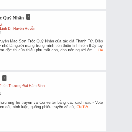
c Quỷ Nhân
Tử
,
Linh Dị
,
Huyền Huyễn
,
2
ruyện Mao Sơn Tróc Quỷ Nhân của tác giả Thanh Tử. Diệp
nhỏ là người mang trong mình tiên thiên linh hiếm thấy tuy
hiễm độc thi của thiếu phụ mất con, cho nên người ốm…
Chi
n
 Thiên Thượng Đại Hãm Bính
5
ữu ủng hộ truyện và Converter bằng các cách sau:- Vote
eo dõi, bình luận, quăng phiếu truyện đề cử;
Chi Tiết.