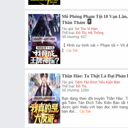
Mô Phỏng Phạm Tội 10 Vạn Lần,
Thần Thám
Tác giả:
Sơ Thu Vi Hàn
Thể loại:
Đô Thị
,
Hệ Thống
,
Số chương: 627
【 Hình sự trinh sát + Phạm tội + Vô 
】
Chi Tiết.
Thần Hào: Ta Thật Là Đại Phản 
Tác giả:
Tiệm Tân Đích Tiểu Kiện Bàn
Thể loại:
Đô Thị
,
Số chương: 1284
Bạn đang theo dõi truyện Thần Hào: T
giả Tiệm Tân Đích Tiểu Kiện Bàn rất 
được giới thiệu với bạn đọc trên tran
bạn đọc…
Chi Tiết.