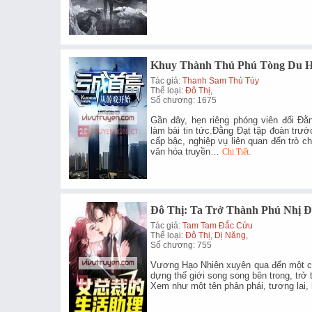
Khuy Thành Thủ Phú Tòng Du H
Tác giả:
Thanh Sam Thủ Túy
Thể loại:
Đô Thị
,
Số chương: 1675
Gần đây, hẹn riêng phóng viên đối Đằ
làm bài tin tức.Đằng Đạt tập đoàn trước
cấp bậc, nghiệp vụ liên quan đến trò ch
văn hóa truyền…
Chi Tiết.
Đô Thị: Ta Trở Thành Phú Nhị Đ
Tác giả:
Tam Tam Đắc Cửu
Thể loại:
Đô Thị
,
Dị Năng
,
Số chương: 755
Vương Hạo Nhiên xuyên qua đến một cái
dựng thế giới song song bên trong, trở 
Xem như một tên phản phái, tương lai,