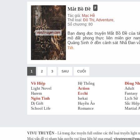
Mắt Bồ Đề
Tác giả:
Mạc Hề
Thể loại:
Đô Thị
,
Adventure
,
Số chương: 80
Bạn đang đọc truyện Mắt Bồ Đề của tá
mô đất phong thực liên miên giơ na
Quảng Sinh ở đồn cảnh sát Nhã Đan v
Tiết.
1
2
3
SAU
CUỐI
Võ Hiệp
Hệ Thống
Đồng N
Light Novel
Action
Adult
Harem
Ecchi
Fantasy
Ngôn Tình
Isekai
Lịch Sử
Dị Giới
Huyền Ảo
Sắc Hiệp
School Life
Romance
Martial A
VIVU TRUYỆN
- Là trang đọc truyện full online các thể loại truyện light
Mọi vấn đề vi phạm bản quyền vui lòng liên hệ qua email:
vivutruyen@gma