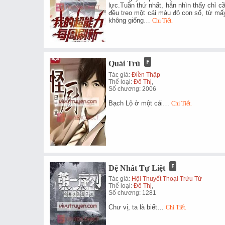
lực.Tuần thứ nhất, hắn nhìn thấy chỉ c
đều treo một cái màu đỏ con số, từ mấy
không giống…
Chi Tiết.
Quái Trù
Tác giả:
Điền Thập
Thể loại:
Đô Thị
,
Số chương: 2006
Bạch Lộ ở một cái…
Chi Tiết.
Đệ Nhất Tự Liệt
Tác giả:
Hội Thuyết Thoại Trửu Tử
Thể loại:
Đô Thị
,
Số chương: 1281
Chư vị, ta là biết…
Chi Tiết.