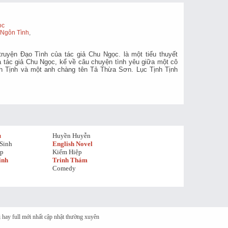
ọc
,
Ngôn Tình
,
ruyện Đạo Tình của tác giả Chu Ngọc. là một tiểu thuyết
 tác giả Chu Ngọc, kể về câu chuyện tình yêu giữa một cô
nh Tịnh và một anh chàng tên Tả Thừa Sơn. Lục Tịnh Tịnh
u
Huyền Huyễn
Sinh
English Novel
ệp
Kiếm Hiệp
inh
Trinh Thám
Comedy
thị hay full mới nhất cập nhật thường xuyên