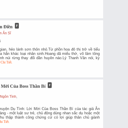
n Điền
 Ẩn Sĩ
6
gian, hẻo lánh sơn thôn nhỏ.Từ phồn hoa đô thị trở về tiểu
a hắn khác loại nhân sinh.Hoang dã miếu thờ, võ lâm tông
tĩnh núi rừng thay đổi dần huyên náo.Lý Thanh Vân nói, kỳ
…
Chi Tiết.
 Mời Của Boss Thần Bí
,
Ngôn Tình
,
ruyện Dụ Tình: Lời Mời Của Boss Thần Bí của tác giả Ân
nàng - một luật sư trẻ, chủ động dùng nhan sắc dụ hoặc một
 thu thập thành công chứng cứ có lợi giúp thân chủ giành
hi Tiết.