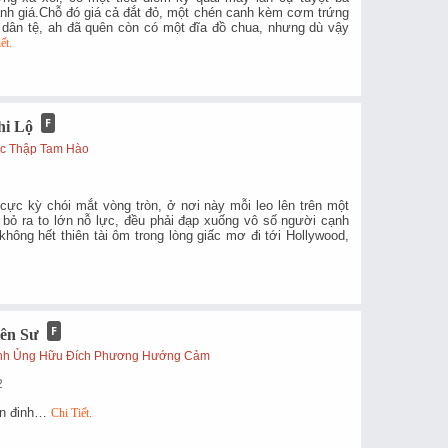
ánh giá.Chỗ đó giá cả đắt đỏ, một chén canh kèm cơm trứng
 dân tệ, ah đã quên còn có một đĩa đồ chua, nhưng dù vậy
ết.
hi Lộ
c Thập Tam Hào
 cực kỳ chói mắt vòng tròn, ở nơi này mỗi leo lên trên một
 bỏ ra to lớn nỗ lực, đều phải đạp xuống vô số người cạnh
hông hết thiên tài ôm trong lòng giấc mơ đi tới Hollywood,
ên Sư
inh Ủng Hữu Đích Phương Hướng Cảm
2
ân đinh…
Chi Tiết.