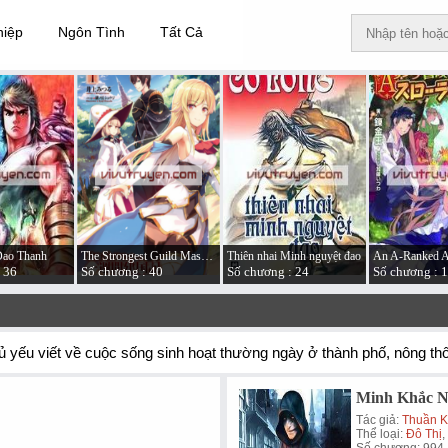
hiệp
Ngôn Tình
Tất Cả
Đao Thanh
The Strongest Guild Master Founded a Nation in a Week
Thiên nhai Minh nguyệt đao
 36
Số chương : 40
Số chương : 24
Số chương : 
, chủ yếu viết về cuộc sống sinh hoạt thường ngày ở thành phố, nông 
Minh Khắc N
Tác giả:
Thuần K
Thể loại:
Đô Thị
,
Số chương: 994