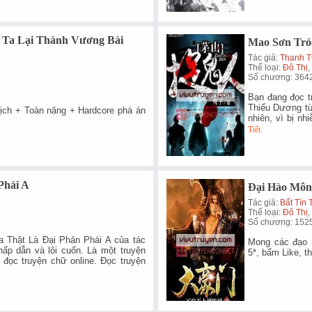
 Ta Lại Thành Vương Bài
Mao Sơn Tró
Tác giả:
Thanh 
Thể loại:
Đô Thị
Số chương: 364
Bạn đang đọc t
Thiếu Dương từ 
địch + Toàn năng + Hardcore phá án
nhiên, vì bị n
Tiết.
Phái A
Đại Hào Mô
Tác giả:
Bất Tín
Thể loại:
Đô Thị
,
Số chương: 152
a Thật Là Đại Phản Phái A của tác
Mong các đạo h
hấp dẫn và lôi cuốn. Là một truyện
5*, bấm Like, th
g đọc truyện chữ online. Đọc truyện