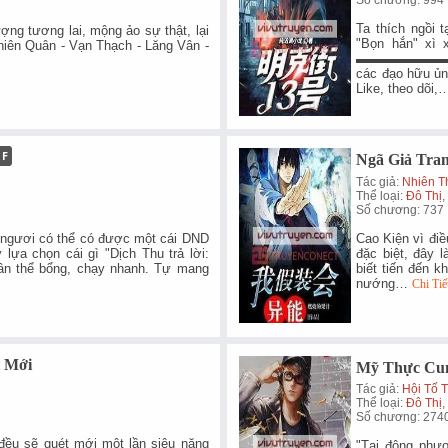
Ta thích ngồi 
ng tương lai, mộng ảo sự thật, lại
"Bọn hắn" xì 
Thiên Quân - Vạn Thạch - Lăng Vân -
▬▬▬▬▬▬▬
các đạo hữu u
Like, theo dõi
Ngã Giả Tran
Tác giả:
Nhiên T
Thể loại:
Đô Thị
,
Số chương: 737
gươi có thể có được một cái DND
Cao Kiện vì điều
lựa chọn cái gì "Dịch Thu trả lời:
đặc biệt, đây
hân thể bổng, chạy nhanh. Tự mang
biết tiến đến k
nướng…
Chi Tiế
t Mới
Mỹ Thực Cu
Tác giả:
Hội Tố 
Thể loại:
Đô Thị
,
Số chương: 274
đều sẽ quét mới một lần siêu năng
"Tại đông phươ