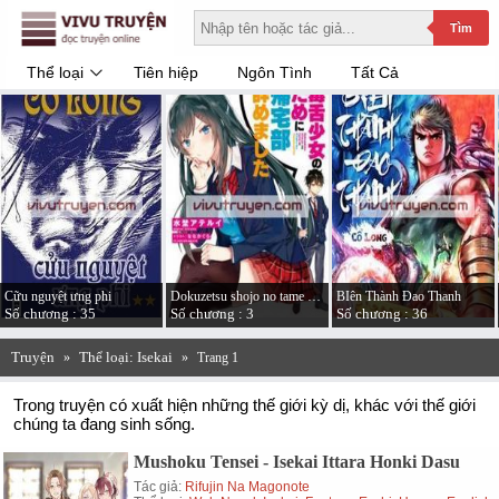
Tìm
Thể loại
Tiên hiệp
Ngôn Tình
Tất Cả
Cữu nguyệt ưng phi
Dokuzetsu shojo no tame ni kitaku-bu yamemashita
BIên Thành Đao Thanh
Số chương : 35
Số chương : 3
Số chương : 36
Truyện
Thể loại: Isekai
»
»
Trang 1
Trong truyện có xuất hiện những thế giới kỳ dị, khác với thế giới
chúng ta đang sinh sống.
Mushoku Tensei - Isekai Ittara Honki Dasu
Tác giả:
Rifujin Na Magonote