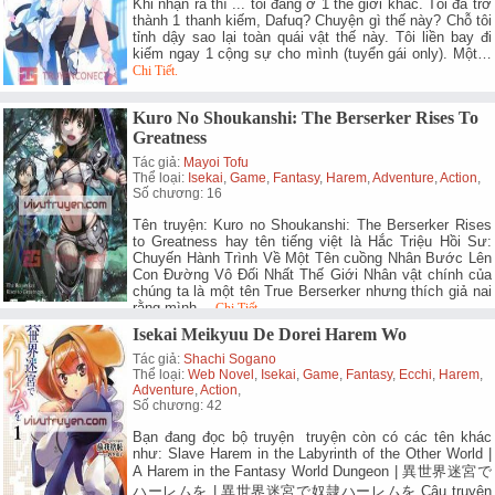
Khi nhận ra thì ... tôi đang ở 1 thế giới khác. Tôi đã trở
thành 1 thanh kiếm, Dafuq? Chuyện gì thế này? Chỗ tôi
tỉnh dậy sao lại toàn quái vật thế này. Tôi liền bay đi
kiếm ngay 1 cộng sự cho mình (tuyển gái only). Một…
Chi Tiết.
Kuro No Shoukanshi: The Berserker Rises To
Greatness
Tác giả:
Mayoi Tofu
Thể loại:
Isekai
,
Game
,
Fantasy
,
Harem
,
Adventure
,
Action
,
Số chương: 16
Tên truyện: Kuro no Shoukanshi: The Berserker Rises
to Greatness hay tên tiếng việt là Hắc Triệu Hồi Sư:
Chuyến Hành Trình Về Một Tên cuồng Nhân Bước Lên
Con Đường Vô Đối Nhất Thế Giới Nhân vật chính của
chúng ta là một tên True Berserker nhưng thích giả nai
rằng mình…
Chi Tiết.
Isekai Meikyuu De Dorei Harem Wo
Tác giả:
Shachi Sogano
Thể loại:
Web Novel
,
Isekai
,
Game
,
Fantasy
,
Ecchi
,
Harem
,
Adventure
,
Action
,
Số chương: 42
Bạn đang đọc bộ truyện truyện còn có các tên khác
như: Slave Harem in the Labyrinth of the Other World |
A Harem in the Fantasy World Dungeon | 異世界迷宮で
ハーレムを | 異世界迷宮で奴隷ハーレムを Câu truyện