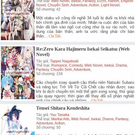
Thể loại:
Web Novel
,
Isekai
,
Fantasy
,
Ecchi
,
Harem
,
English
Novel
,
Chuyển Sinh
,
Adventure
,
Action
,
Light Novel
,
Số chương: 42
Một otaku vô công rồi nghề 34 tuổi bị đuổi ra khỏi nhà
bởi chính gia đình của mình. Nhận ra cuộc đời của bản
thân đã lâm vào ngõ cụt cũng như là sự rác rưởi, vô
dụng của bản thân; anh ta ước rằng phải chi bản
thân…
Chi Tiết.
Re:Zero Kara Hajimeru Isekai Seikatsu (Web
Novel)
Tác giả:
Tappei Nagatsuki
Thể loại:
Romance
,
Comedy
,
Web Novel
,
Isekai
,
Drama
,
Fantasy
,
Chuyển Sinh
,
Adventure
,
Số chương: 158
Câu chuyện xoay quanh cậu thiếu niên Natsuki Subaru
và năng lực Trở Về Từ Cõi Chết cậu nhận được sau
khi bị dịch chuyển tới một thế giới song song, thứ giúp
cậu quay ngược thời gian để thay đổi số phận nghiệt
ngã của chính cậu và những…
Chi Tiết.
Tensei Shitara Kendeshita
Tác giả:
Yuu Tanaka
Thể loại:
Martial Arts
,
Web Novel
,
Isekai
,
Drama
,
Fantasy
,
Adventure
,
Action
,
Số chương: 50