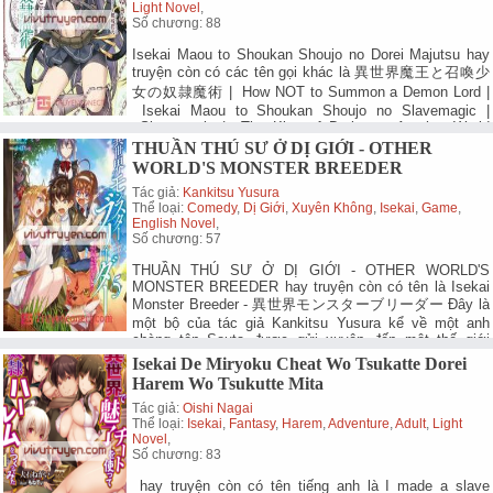
Light Novel
,
Số chương: 88
Isekai Maou to Shoukan Shoujo no Dorei Majutsu hay
truyện còn có các tên gọi khác là 異世界魔王と召喚少
女の奴隷魔術 | How NOT to Summon a Demon Lord |
Isekai Maou to Shoukan Shoujo no Slavemagic |
Slavemagic | The King of Darkness Another World
Story | Ma Vương thế giới khác và ma…
Chi Tiết.
THUẦN THÚ SƯ Ở DỊ GIỚI - OTHER
WORLD'S MONSTER BREEDER
Tác giả:
Kankitsu Yusura
Thể loại:
Comedy
,
Dị Giới
,
Xuyên Không
,
Isekai
,
Game
,
English Novel
,
Số chương: 57
THUẦN THÚ SƯ Ở DỊ GIỚI - OTHER WORLD'S
MONSTER BREEDER hay truyện còn có tên là Isekai
Monster Breeder - 異世界モンスターブリーダー Đây là
một bộ của tác giả Kankitsu Yusura kể về một anh
chàng tên Souta được gửi xuyên đến một thế giới
khác, ở đó, cậu được ban cho một chức nghiệp…
Chi
Isekai De Miryoku Cheat Wo Tsukatte Dorei
Tiết.
Harem Wo Tsukutte Mita
Tác giả:
Oishi Nagai
Thể loại:
Isekai
,
Fantasy
,
Harem
,
Adventure
,
Adult
,
Light
Novel
,
Số chương: 83
hay truyện còn có tên tiếng anh là I made a slave