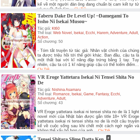
kể về một người đàn ông đang chuẩn bị cam kết tự tử
và quyết định tìm…
Chi Tiết.
Taberu Dake De Level Up! ~Damegami To
Issho Ni Isekai Musou~
Tác giả:
Kt60
Thể loại:
Web Novel
,
Isekai
,
Ecchi
,
Harem
,
Adventure
,
Adult
,
Action
,
Số chương: 50
- Tóm tắt truyện từ tác giả: Nhân vật chính của chúng
ta được triệu hồi tới thế giới khác. Ban đầu, cậu ta là
một thất bại với kĩ năng đập trứng bằng 1 tay. Tuy
nhiên, cậu ta có 1 kĩ năng giúp cậu có thể kiếm điểm…
Chi Tiết.
VR Eroge Yattetara Isekai Ni Tensei Shita No
De
Tác giả:
Nishina Asamaru
Thể loại:
Romance
,
Isekai
,
Game
,
Fantasy
,
Ecchi
,
Adventure
,
Adult
,
Số chương: 43
VR Eroge yattetara isekai ni tensei shita no de là 1 light
novel mới của Nhật bản được gắn title 18+ VR Eroge
yattetara isekai ni tensei shita no de là một câu truyện
kể về cuộc sống sau khi chết một cách ngớ ngẩn và
không thể xấu hổ hơn của anh…
Chi Tiết.
Tensei Shitara Slime Datta Ken