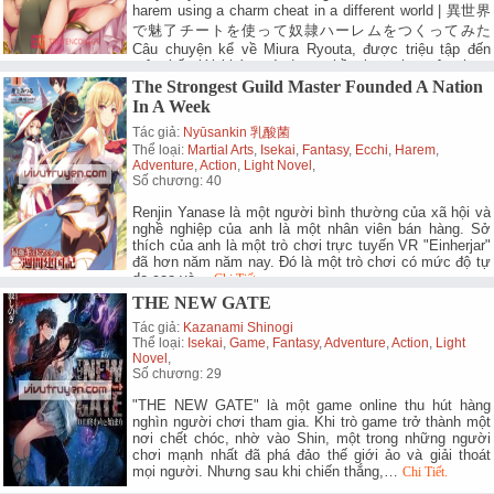
harem using a charm cheat in a different world | 異世界
で魅了チートを使って奴隷ハーレムをつくってみた
Câu chuyện kể về Miura Ryouta, được triệu tập đến
một thế giới khác, và được thần ban cho một cheat
Quyến rũ Tuyệt đối mà anh ta có thể khiến…
Chi Tiết.
The Strongest Guild Master Founded A Nation
In A Week
Tác giả:
Nyūsankin 乳酸菌
Thể loại:
Martial Arts
,
Isekai
,
Fantasy
,
Ecchi
,
Harem
,
Adventure
,
Action
,
Light Novel
,
Số chương: 40
Renjin Yanase là một người bình thường của xã hội và
nghề nghiệp của anh là một nhân viên bán hàng. Sở
thích của anh là một trò chơi trực tuyến VR "Einherjar"
đã hơn năm năm nay. Đó là một trò chơi có mức độ tự
do cao và…
Chi Tiết.
THE NEW GATE
Tác giả:
Kazanami Shinogi
Thể loại:
Isekai
,
Game
,
Fantasy
,
Adventure
,
Action
,
Light
Novel
,
Số chương: 29
"THE NEW GATE" là một game online thu hút hàng
nghìn người chơi tham gia. Khi trò game trở thành một
nơi chết chóc, nhờ vào Shin, một trong những người
chơi mạnh nhất đã phá đảo thế giới ảo và giải thoát
mọi người. Nhưng sau khi chiến thắng,…
Chi Tiết.