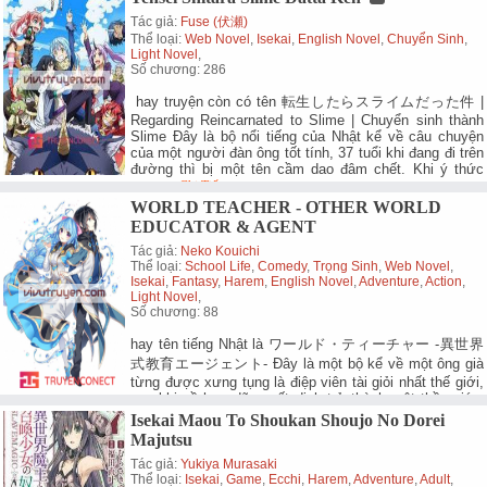
Tác giả:
Fuse (伏瀬)
Thể loại:
Web Novel
,
Isekai
,
English Novel
,
Chuyển Sinh
,
Light Novel
,
Số chương: 286
hay truyện còn có tên 転生したらスライムだった件 |
Regarding Reincarnated to Slime | Chuyển sinh thành
Slime Đây là bộ nổi tiếng của Nhật kể về câu chuyện
của một người đàn ông tốt tính, 37 tuổi khi đang đi trên
đường thì bị một tên cầm dao đâm chết. Khi ý thức
quay…
Chi Tiết.
WORLD TEACHER - OTHER WORLD
EDUCATOR & AGENT
Tác giả:
Neko Kouichi
Thể loại:
School Life
,
Comedy
,
Trọng Sinh
,
Web Novel
,
Isekai
,
Fantasy
,
Harem
,
English Novel
,
Adventure
,
Action
,
Light Novel
,
Số chương: 88
hay tên tiếng Nhật là ワールド・ティーチャー -異世界
式教育エージェント- Đây là một bộ kể về một ông già
từng được xưng tụng là điệp viên tài giỏi nhất thế giới,
sau khi về hưu đã quyết định trở thành một thầy giáo,
đào tạo cho những cô cậu trẻ tuổi để nối…
Chi Tiết.
Isekai Maou To Shoukan Shoujo No Dorei
Majutsu
Tác giả:
Yukiya Murasaki
Thể loại:
Isekai
,
Game
,
Ecchi
,
Harem
,
Adventure
,
Adult
,