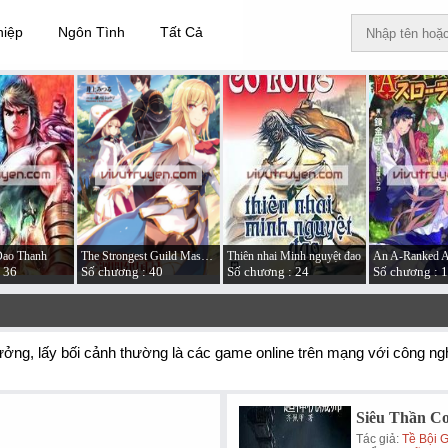
hiệp
Ngôn Tình
Tất Cả
Đao Thanh
The Strongest Guild Master Founded a Nation in a Week
Thiên nhai Minh nguyệt đao
 36
Số chương : 40
Số chương : 24
Số chương : 
tưởng, lấy bối cảnh thường là các game online trên mạng với công n
Siêu Thần Cơ
Tác giả:
Tề Bội 