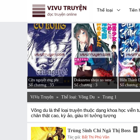
Thể loại
Tiên 
 GATE
Cữu nguyệt ưng phi
Dokuzetsu shojo no tame ni kitaku-bu yamemashita
BIên Thành 
 : 29
Số chương : 35
Số chương : 3
Số chương :
ViVu Truyện
»
Thể loại: Võng Du
»
Trang 1
Võng du là thể loại truyện thuộc dạng khoa học viễn 
chân thật cao, kỳ ảo, giàu trí tưởng tượng
Trùng Sinh Chi Ngã Thị Boss
Tác giả:
Bất Thị Phù Vân