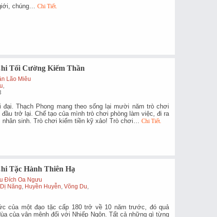
 giới, chúng…
Chi Tiết.
Chi Tối Cường Kiếm Thần
ận Lão Miêu
u
,
3
i đại. Thạch Phong mang theo sống lại mười năm trò chơi
 đầu trở lại. Chế tạo của mình trò chơi phòng làm việc, đi ra
 nhân sinh. Trò chơi kiếm tiền kỹ xảo! Trò chơi…
Chi Tiết.
Chi Tặc Hành Thiên Hạ
êu Đích Oa Ngưu
,
Dị Năng
,
Huyền Huyễn
,
Võng Du
,
ức của một đạo tặc cấp 180 trở về 10 năm trước, đó quả
 đùa của vận mệnh đối với Nhiếp Ngôn. Tất cả những gì từng