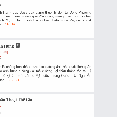
u
,
3
nh Hải » cấp Boss cày game thuê, bị đến từ Đông Phương
n bí ném vào xuyên qua đại quân, mang theo người chơi
h NPC, trở lại « Tinh Hải » Open Beta trước đó, dứt khoát
hó…
Chi Tiết.
nh Hùng
 Hang
u
,
7
h là chủng bản thân thực lực cường đại, hắn suất lĩnh quân
eo anh hùng cường đại mà cường đại thần thánh tồn tại.《
 thế kỷ 》, một cái do Mỹ quốc, Trung Quốc, EU, Nga, Ấn
 Hàn…
Chi Tiết.
ần Thoại Thế Giới
c
u
,
4