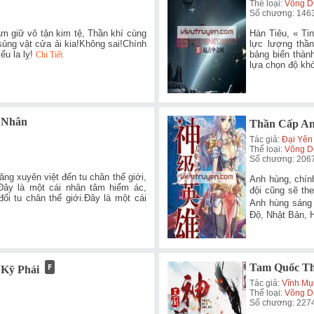
Thể loại:
Võng D
Số chương: 146
nắm giữ vô tận kim tệ, Thần khí cùng
Hàn Tiêu, « Ti
 sủng vật cửa ải kia!Không sai!Chính
lực lượng thầ
ểu la lỵ!
bảng biến thàn
Chi Tiết.
lựa chọn độ k
 Nhân
Thần Cấp A
Tác giả:
Đại Yên
Thể loại:
Võng D
Số chương: 206
ng xuyên việt đến tu chân thế giới,
Anh hùng, chín
ây là một cái nhân tâm hiểm ác,
đội cũng sẽ th
đổi tu chân thế giới.Đây là một cái
Anh hùng sáng
Độ, Nhật Bản,
Tam Quốc Th
 Kỹ Phái
Tác giả:
Vĩnh Mụ
Thể loại:
Võng D
Số chương: 227