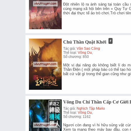
Đột nhiên lộ ra ánh sáng tại toàn cầu
cùng mạng xã hội bên trên « Quy Tự G
thời đại thực tế ảo trò chơi.Trò chơi t
Chủ Thần Quật Khởi
Tác giả:
Văn Sao Công
Thể loại:
Võng Du
,
Số chương: 850
Một vị đại năng do không biết lí do 
Thần Điện ( một pháp bảo có thể tạo h
bất cứ vật gì trong thế gian cũng như 
Võng Du Chi Thần Cấp Cơ Giới 
Tác giả:
Nghịch Tập Mario
Thể loại:
Võng Du
,
Số chương: 1162
Ngươi còn đang vì hi hữu sủng vật cù
Xem ta mang theo máy bay đầu, con n