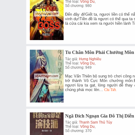
Thể loại:
Võng Du
,
Số chương: 980
Đến đây đi!Giết ta, ngươi liền có thể 
vinh dự!Tiền đề là ngươi có thể qua ta
là cửa cái kia xem ra người hiền lành Ti
Tu Chân Môn Phái Chưởng Môn
Tác giả:
Hưng Nghiêu
Thể loại:
Võng Du
,
Số chương: 949
Mạc Vấn Thiên bộ sung trò chơi công nă
trở thành Vô Cực Môn chưởng môn.Đ
ngươi lừa ta gạt, lòng người dễ thay 
chúng phái mọc lên…
Chi Tiết.
Ngã Đích Ngoạn Gia Đô Thị Diễn
Tác giả:
Thanh Sam Thủ Túy
Thể loại:
Võng Du
,
Số chương: 370