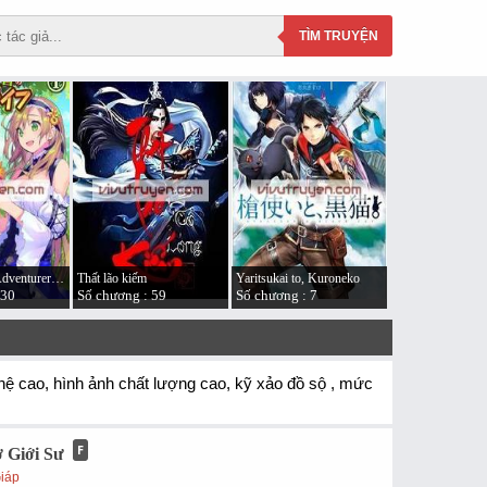
TÌM
TRUYỆN
An A-Ranked Adventurer’s “Slow-living”
Thất lão kiếm
Yaritsukai to, Kuroneko
130
Số chương : 59
Số chương : 7
ghệ cao, hình ảnh chất lượng cao, kỹ xảo đồ sộ , mức
 Giới Sư
Giáp