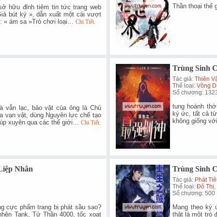
Thần thoại thế
 sở hữu đỉnh tiêm tin tức trang web
iả bút ký », dẫn xuất một cái vượt
ên: « ám sa »Trò chơi loại…
Chi Tiết.
Trùng Sinh 
Tác giả:
Thiên V
Thể loại:
Võng D
Số chương: 132
tung hoành thờ
mà vẫn lạc, bảo vật của ông là Chủ
ký ức, tất cả từ
óa vạn vật, dùng Nguyên lực chế tạo
không giống với
giúp xuyên qua các thế giới…
Chi Tiết.
Liệp Nhân
Trùng Sinh 
Tác giả:
Phát Ti
Thể loại:
Đô Thị
Số chương: 500
ng cực phẩm trang bị phát sầu sao?
Mang theo ký 
hện Tank, Tử Thần 4000, tốc xoạt
thật là một trò