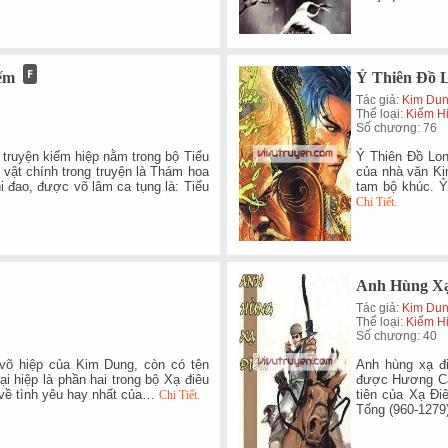
ếm
Ỷ Thiên Đồ 
Tác giả:
Kim Du
Thể loại:
Kiếm H
Số chương: 76
 truyện kiếm hiệp nằm trong bộ Tiểu
Ỷ Thiên Đồ Long
vật chính trong truyện là Thám hoa
của nhà văn Ki
i đao, được võ lâm ca tụng là: Tiểu
tam bộ khúc. 
Chi Tiết.
Anh Hùng Xạ
Tác giả:
Kim Du
Thể loại:
Kiếm H
Số chương: 40
t võ hiệp của Kim Dung, còn có tên
Anh hùng xạ đi
ại hiệp là phần hai trong bộ Xạ điêu
được Hương Cản
t về tình yêu hay nhất của…
tiên của Xạ Đi
Chi Tiết.
Tống (960-127