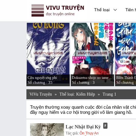
Thể loại
Tiên 
 GATE
Cữu nguyệt ưng phi
Dokuzetsu shojo no tame ni kitaku-bu yamemashita
BIên Thành 
 : 29
Số chương : 35
Số chương : 3
Số chương :
ViVu Truyện
»
Thể loại: Kiếm Hiệp
»
Trang 1
Truyện thường xoay quanh cuộc đời của nhân vật chính
đầy nguy hiểm và cơ hội trong giới võ lâm giang hồ.
Lạc Nhật Đại Kỳ
Tác giả:
Ôn Thụy An