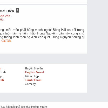
ái Diện
anh Vân
iệp
,
ng, một môn phái hùng mạnh ngoài Đông Hải xa xôi trong
ua luôn lăm le tiến nhập Trung Nguyên. Lần này cung chủ
ng thống lãnh môn hạ định càn quét Trung Nguyên nhưng bị
…
Chi Tiết.
u
Huyền Huyễn
Sinh
English Novel
ệp
Kiếm Hiệp
inh
Trinh Thám
Comedy
thị hay full mới nhất cập nhật thường xuyên