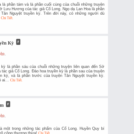
 là phần tám và là phần cuối cùng của chuỗi những truyện
Sở Lưu Hương của tác giả Cổ Long. Ngọ dạ Lan Hoa là phần
 Tân Nguyệt truyền kỳ. Trên đời này, có những người dù
…
Chi Tiết.
yền Kỳ
g
iệp
,
 kỳ là phần sáu của chuỗi những truyện liên quan đến Sở
tác giả Cổ Long. Đào hoa truyền kỳ là phần sau của truyện
n kỳ, và là phần trước của truyện Tân Nguyệt truyền kỳ.
có ai…
Chi Tiết.
ếm
g
iệp
,
 là một trong những tác phẩm của Cổ Long. Huyền Quy bí
 võ công thượng thừa!
Chi Tiết.