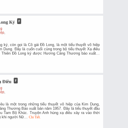
Long Ký
ng
iệp
,
 ký, còn gọi là Cô gái Đồ Long, là một tiểu thuyết võ hiệp
m Dung. Đây là cuốn cuối cùng trong bộ tiểu thuyết Xạ điêu
Ỷ Thiên Đồ Long ký được Hương Cảng Thương báo xuất…
 Điêu
ng
iệp
,
êu là một trong những tiểu thuyết võ hiệp của Kim Dung,
g Thương Báo xuất bản năm 1957. Đây là tiểu thuyết đầu
êu Tam Bộ Khúc. Truyện Anh hùng xạ điêu xảy ra vào thời
9) khi người Nữ…
Chi Tiết.