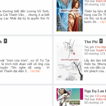
Thể loại:
Kiếm H
Số chương: 132
 ta thường biết đến Lương Vũ Sinh,
Thiên hạ hữu đị
 Cát Thanh Vân,... nhưng ít ai biết
hùng của Ôn Th
hụy Lạc Nhật đại kỳ là quyển thứ IV
chi thủ, và là
bước thì…
Chi T
nh
Thú Phi
Tác giả:
Chu Ng
Thể loại:
Xuyên 
Số chương: 174
vật "trùm của trùm", sư tổ Tự Tại
Lấy âm làm kiế
là trích một đoạn viết về ông của
thiên hạ. Nhưng
uyện :Tên nghe rất vang : Vi
mà còn dẫn cả 
ữ Thanh đại diện 3…
khí phách củ
Chi Tiết.
Ngọ Dạ Lan 
Tác giả:
Cổ Lon
Thể loại:
Kiếm H
Số chương: 14