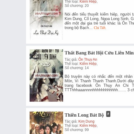
Thể loại:
Kiếm Hiệp
,
Số chương: 20
Nói đến tiểu thuyết kiếm hiệp, người
Kim Dung, Cổ Long, Ngọa Long Sinh, Gia
đến một đại gia trẻ tuổi khác là Ôn T
trong bộ Bạch…
Chi Tiết.
Thất Bang Bát Hội Cửu Liên Mi
Tác giả:
Ôn Thụy An
Thể loại:
Kiếm Hiệp
,
Số chương: 14
Bộ truyện này có nhắc đến một nhân 
Môn, Vi Thanh Thanh Thanh.Dưới đây 
trang facebook Ôn Thụy An Chi Tr
TTThhhaaannnnhhhhhhhhhhhh....... 3 ch
Thiên Long Bát Bộ
Tác giả:
Kim Dung
Thể loại:
Kiếm Hiệp
,
Số chương: 99