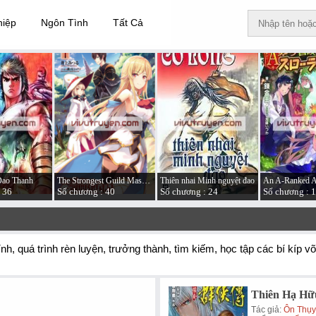
hiệp
Ngôn Tình
Tất Cả
Đao Thanh
The Strongest Guild Master Founded a Nation in a Week
Thiên nhai Minh nguyệt đao
 36
Số chương : 40
Số chương : 24
Số chương : 
, quá trình rèn luyện, trưởng thành, tìm kiếm, học tập các bí kíp võ
Thiên Hạ Hữ
Tác giả:
Ôn Thụy