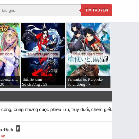
TÌM
TRUYỆN
An A-Ranked Adventurer’s “Slow-living”
Thất lão kiếm
Yaritsukai to, Kuroneko
130
Số chương : 59
Số chương : 7
 công, cùng những cuộc phiêu lưu, truy đuổi, chém giết...
u Địch
 An