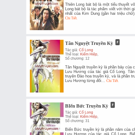
Thiên Long bát bộ là một tiểu thuyết 
Long bát bộ là tác phẩm viết với thời g
nhất của Kim Dung (gần hai triệu ch
Chi Tiết.
Tân Nguyệt Truyền Kỳ
Tác giả:
Cổ Long
Thể loại:
Kiếm Hiệp
,
Số chương: 12
Tân Nguyệt truyền kỳ là phần bảy của 
Lưu Hương của tác giả Cổ Long. Tân 
truyện Đào hoa truyền kỳ, và là phần 
Lưu Hương từng đối…
Chi Tiết.
BIển Bức Truyền Kỳ
Tác giả:
Cổ Long
Thể loại:
Kiếm Hiệp
,
Số chương: 31
Biển Bức truyền kỳ là phần năm của c
Lưu Hương của tác giả Cổ Long. Biể