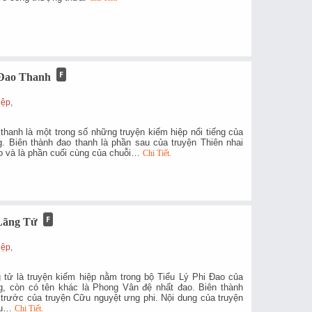
Đao Thanh
g
iệp
,
thanh là một trong số những truyện kiếm hiệp nổi tiếng của
g. Biên thành đao thanh là phần sau của truyện Thiên nhai
o và là phần cuối cùng của chuỗi…
Chi Tiết.
Lãng Tử
g
iệp
,
g tử là truyện kiếm hiệp nằm trong bộ Tiểu Lý Phi Đao của
g, còn có tên khác là Phong Vân đệ nhất đao. Biên thành
n trước của truyện Cữu nguyệt ưng phi. Nội dung của truyện
iểu…
Chi Tiết.