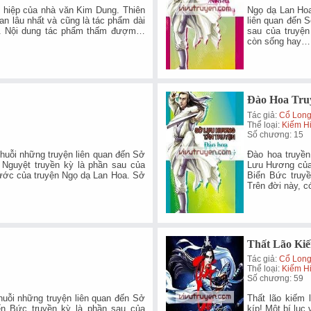
võ hiệp của nhà văn Kim Dung. Thiên
Ngọ dạ Lan Hoa
ian lâu nhất và cũng là tác phẩm dài
liên quan đến 
ữ). Nội dung tác phẩm thấm đượm…
sau của truyện
còn sống hay
Đào Hoa Tru
Tác giả:
Cổ Lon
Thể loại:
Kiếm H
Số chương: 15
chuỗi những truyện liên quan đến Sở
Đào hoa truyền
Nguyệt truyền kỳ là phần sau của
Lưu Hương của 
trước của truyện Ngọ dạ Lan Hoa. Sở
Biển Bức truyề
Trên đời này, 
Thất Lão Ki
Tác giả:
Cổ Lon
Thể loại:
Kiếm H
Số chương: 59
huỗi những truyện liên quan đến Sở
Thất lão kiếm
n Bức truyền kỳ là phần sau của
kíp! Một bí lục