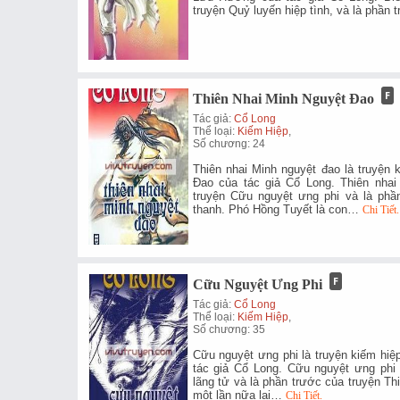
truyện Quỷ luyến hiệp tình, và là phầ
Thiên Nhai Minh Nguyệt Đao
Tác giả:
Cổ Long
Thể loại:
Kiếm Hiệp
,
Số chương: 24
Thiên nhai Minh nguyệt đao là truyện 
Đao của tác giả Cổ Long. Thiên nhai
truyện Cữu nguyệt ưng phi và là phầ
thanh. Phó Hồng Tuyết là con…
Chi Tiết.
Cữu Nguyệt Ưng Phi
Tác giả:
Cổ Long
Thể loại:
Kiếm Hiệp
,
Số chương: 35
Cữu nguyệt ưng phi là truyện kiếm hiệ
tác giả Cổ Long. Cữu nguyệt ưng phi 
lãng tử và là phần trước của truyện Th
một lần nữa lại…
Chi Tiết.