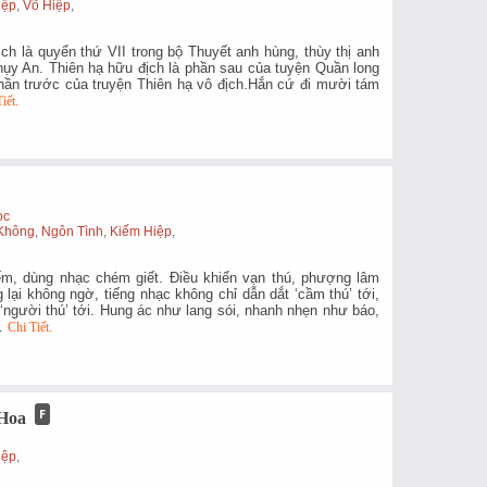
iệp
,
Võ Hiệp
,
ch là quyển thứ VII trong bộ Thuyết anh hùng, thùy thị anh
ụy An. Thiên hạ hữu địch là phần sau của tuyện Quần long
 phần trước của truyện Thiên hạ vô địch.Hắn cứ đi mười tám
iết.
ọc
Không
,
Ngôn Tình
,
Kiếm Hiệp
,
m, dùng nhạc chém giết. Điều khiển vạn thú, phượng lâm
 lại không ngờ, tiếng nhạc không chỉ dẫn dắt ‘cầm thú’ tới,
‘người thú’ tới. Hung ác như lang sói, nhanh nhẹn như báo,
a…
Chi Tiết.
Hoa
g
iệp
,