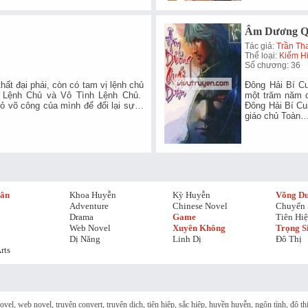
Âm Dương Qu
Tác giả:
Trần Th
Thể loại:
Kiếm H
Số chương: 36
thất đại phái, còn có tam vị lệnh chủ
Đông Hải Bí Cu
 Lệnh Chủ và Vô Tình Lệnh Chủ.
một trăm năm q
ỏ võ công của mình để đổi lại sự…
Đông Hải Bí Cu
giáo chủ Toàn
hân
Khoa Huyễn
Kỳ Huyễn
Võng D
Adventure
Chinese Novel
Chuyển 
Drama
Game
Tiên Hi
Web Novel
Xuyên Không
Trọng S
Dị Năng
Linh Dị
Đô Thị
rts
 novel, web novel, truyện convert, truyện dịch, tiên hiệp, sắc hiệp, huyền huyễn, ngôn tình, đô 