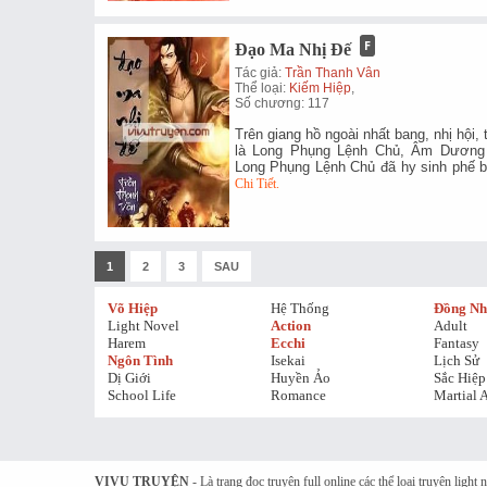
Đạo Ma Nhị Đế
Tác giả:
Trần Thanh Vân
Thể loại:
Kiếm Hiệp
,
Số chương: 117
Trên giang hồ ngoài nhất bang, nhị hội, 
là Long Phụng Lệnh Chủ, Âm Dương
Long Phụng Lệnh Chủ đã hy sinh phế b
Chi Tiết.
1
2
3
SAU
Võ Hiệp
Hệ Thống
Đồng N
Light Novel
Action
Adult
Harem
Ecchi
Fantasy
Ngôn Tình
Isekai
Lịch Sử
Dị Giới
Huyền Ảo
Sắc Hiệp
School Life
Romance
Martial A
VIVU TRUYỆN
- Là trang đọc truyện full online các thể loại truyện light