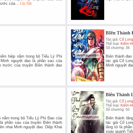
n trước của…
Chi Tiết.
BIên Thành 
Tác giả:
Cổ Lon
Thể loại:
Kiếm H
Số chương: 36
kiếm hiệp nằm trong bộ Tiểu Lý Phi
Biên thành đao 
 Minh nguyệt đao là phần sau của
tác giả Cổ Lon
n trước của truyện Biên thành đao
Minh nguyệt đa
Biên Thành 
Tác giả:
Cổ Lon
Thể loại:
Kiếm H
Số chương: 50
p nằm trong bộ Tiểu Lý Phi Đao của
Biên thành lãn
là phần sau của truyện Biên thành
tác giả Cổ Lon
iên nhai Minh nguyệt đao. Diệp Khai
lãng tử là phầ
xoay quanh T