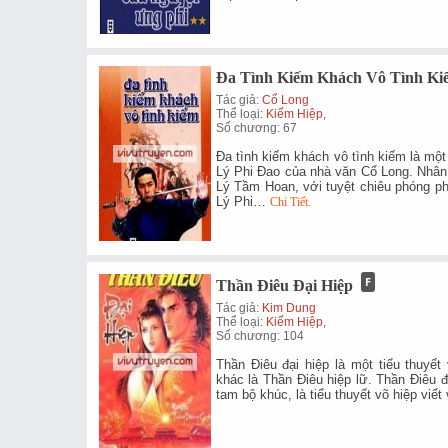
Đa Tình Kiếm Khách Vô Tình Ki
Tác giả:
Cổ Long
Thể loại:
Kiếm Hiệp
,
Số chương: 67
Đa tình kiếm khách vô tình kiếm là một
Lý Phi Đao của nhà văn Cổ Long. Nhân 
Lý Tầm Hoan, với tuyệt chiêu phóng ph
Lý Phi…
Chi Tiết.
Thần Điêu Đại Hiệp
Tác giả:
Kim Dung
Thể loại:
Kiếm Hiệp
,
Số chương: 104
Thần Điêu đại hiệp là một tiểu thuyế
khác là Thần Điêu hiệp lữ. Thần Điêu đ
tam bộ khúc, là tiểu thuyết võ hiệp viế