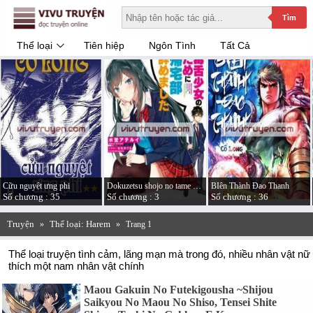
Tìm
Thể loại
Tiên hiệp
Ngôn Tình
Tất Cả
Cữu nguyệt ưng phi
Dokuzetsu shojo no tame ni kitaku-bu yamemashita
BIên Thành Đao Thanh
Số chương : 35
Số chương : 3
Số chương : 36
Truyện
Thể loại: Harem
»
»
Trang 1
Thể loại truyện tình cảm, lãng mạn mà trong đó, nhiều nhân vật nữ
thích một nam nhân vật chính
Maou Gakuin No Futekigousha ~Shijou
Saikyou No Maou No Shiso, Tensei Shite