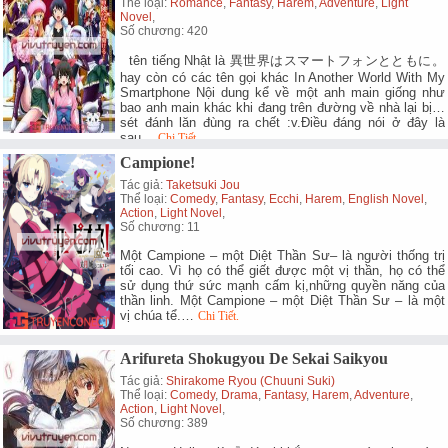
Thể loại:
Romance
,
Fantasy
,
Harem
,
Adventure
,
Light
Novel
,
Số chương: 420
tên tiếng Nhật là 異世界はスマートフォンとともに。
hay còn có các tên gọi khác In Another World With My
Smartphone Nội dung kể về một anh main giống như
bao anh main khác khi đang trên đường về nhà lại bị…
sét đánh lăn đùng ra chết :v.Điều đáng nói ở đây là
sau…
Chi Tiết.
Campione!
Tác giả:
Taketsuki Jou
Thể loại:
Comedy
,
Fantasy
,
Ecchi
,
Harem
,
English Novel
,
Action
,
Light Novel
,
Số chương: 11
Một Campione – một Diệt Thần Sư– là người thống trị
tối cao. Vì họ có thể giết được một vị thần, họ có thể
sử dụng thứ sức mạnh cấm kị,những quyền năng của
thần linh. Một Campione – một Diệt Thần Sư – là một
vị chúa tể.…
Chi Tiết.
Arifureta Shokugyou De Sekai Saikyou
Tác giả:
Shirakome Ryou (chuuni Suki)
Thể loại:
Comedy
,
Drama
,
Fantasy
,
Harem
,
Adventure
,
Action
,
Light Novel
,
Số chương: 389