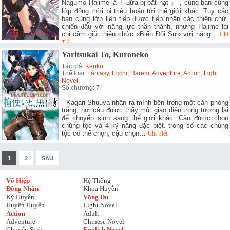
Nagumo Hajime là『 đứa bị bắt nạt 』 , cùng bạn cùng
lớp đồng thời bị triệu hoán tới thế giới khác. Tuy các
bạn cùng lớp liên tiếp được tiếp nhận các thiên chứ
chiến đấu với năng lực thần thánh, nhưng Hajime lại
chỉ cầm giữ thiên chức «Biến Đổi Sư» với năng…
Chi
Tiết.
Yaritsukai To, Kuroneko
Tác giả:
Kenkō
Thể loại:
Fantasy
,
Ecchi
,
Harem
,
Adventure
,
Action
,
Light
Novel
,
Số chương: 7
Kagari Shuuya nhận ra mình bên trong một căn phòng
trắng, nơi cậu được thấy một giao diện trong tương lai
để chuyển sinh sang thế giới khác. Cậu được chọn
chủng tộc và 4 kỹ năng đặc biệt. trong số các chủng
tộc có thể chọn, cậu chọn…
Chi Tiết.
1
2
SAU
Võ Hiệp
Hệ Thống
Đồng Nhân
Khoa Huyễn
Kỳ Huyễn
Võng Du
Huyền Huyễn
Light Novel
Action
Adult
Adventure
Chinese Novel
Chuyển Sinh
English Novel