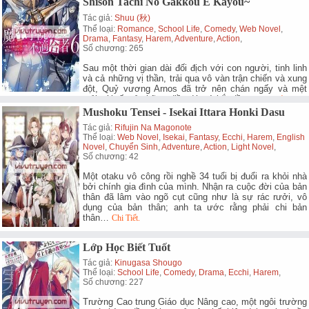
Shison Tachi No Gakkou E Kayou~
Tác giả:
Shuu (秋)
Thể loại:
Romance
,
School Life
,
Comedy
,
Web Novel
,
Drama
,
Fantasy
,
Harem
,
Adventure
,
Action
,
Số chương: 265
Sau một thời gian dài đối địch với con người, tinh linh
và cả những vị thần, trải qua vô vàn trận chiến và xung
đột, Quỷ vương Arnos đã trở nên chán ngấy và mệt
mỏi với tất cả những điều đó, và bắt đầu…
Chi Tiết.
Mushoku Tensei - Isekai Ittara Honki Dasu
Tác giả:
Rifujin Na Magonote
Thể loại:
Web Novel
,
Isekai
,
Fantasy
,
Ecchi
,
Harem
,
English
Novel
,
Chuyển Sinh
,
Adventure
,
Action
,
Light Novel
,
Số chương: 42
Một otaku vô công rồi nghề 34 tuổi bị đuổi ra khỏi nhà
bởi chính gia đình của mình. Nhận ra cuộc đời của bản
thân đã lâm vào ngõ cụt cũng như là sự rác rưởi, vô
dụng của bản thân; anh ta ước rằng phải chi bản
thân…
Chi Tiết.
Lớp Học Biết Tuốt
Tác giả:
Kinugasa Shougo
Thể loại:
School Life
,
Comedy
,
Drama
,
Ecchi
,
Harem
,
Số chương: 227
Trường Cao trung Giáo dục Nâng cao, một ngôi trường