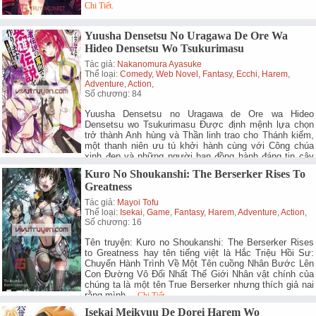
Chi Tiết.
Yuusha Densetsu No Uragawa De Ore Wa
Hideo Densetsu Wo Tsukurimasu
Tác giả:
Nakanomura Ayasuke
Thể loại:
Comedy
,
Web Novel
,
Fantasy
,
Ecchi
,
Harem
,
Adventure
,
Action
,
Số chương: 84
Yuusha Densetsu no Uragawa de Ore wa Hideo
Densetsu wo Tsukurimasu Được định mệnh lựa chọn
trở thành Anh hùng và Thần linh trao cho Thánh kiếm,
một thanh niên ưu tú khởi hành cùng với Công chúa
xinh đẹp và những người bạn đồng hành đáng tin cậy
của…
Chi Tiết.
Kuro No Shoukanshi: The Berserker Rises To
Greatness
Tác giả:
Mayoi Tofu
Thể loại:
Isekai
,
Game
,
Fantasy
,
Harem
,
Adventure
,
Action
,
Số chương: 16
Tên truyện: Kuro no Shoukanshi: The Berserker Rises
to Greatness hay tên tiếng việt là Hắc Triệu Hồi Sư:
Chuyến Hành Trình Về Một Tên cuồng Nhân Bước Lên
Con Đường Vô Đối Nhất Thế Giới Nhân vật chính của
chúng ta là một tên True Berserker nhưng thích giả nai
rằng mình…
Chi Tiết.
Isekai Meikyuu De Dorei Harem Wo