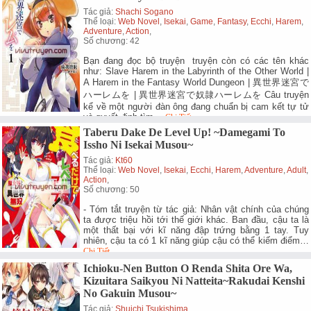
Tác giả:
Shachi Sogano
Thể loại:
Web Novel
,
Isekai
,
Game
,
Fantasy
,
Ecchi
,
Harem
,
Adventure
,
Action
,
Số chương: 42
Bạn đang đọc bộ truyện truyện còn có các tên khác
như: Slave Harem in the Labyrinth of the Other World |
A Harem in the Fantasy World Dungeon | 異世界迷宮で
ハーレムを | 異世界迷宮で奴隷ハーレムを Câu truyện
kể về một người đàn ông đang chuẩn bị cam kết tự tử
và quyết định tìm…
Chi Tiết.
Taberu Dake De Level Up! ~Damegami To
Issho Ni Isekai Musou~
Tác giả:
Kt60
Thể loại:
Web Novel
,
Isekai
,
Ecchi
,
Harem
,
Adventure
,
Adult
,
Action
,
Số chương: 50
- Tóm tắt truyện từ tác giả: Nhân vật chính của chúng
ta được triệu hồi tới thế giới khác. Ban đầu, cậu ta là
một thất bại với kĩ năng đập trứng bằng 1 tay. Tuy
nhiên, cậu ta có 1 kĩ năng giúp cậu có thể kiếm điểm…
Chi Tiết.
Ichioku-Nen Button O Renda Shita Ore Wa,
Kizuitara Saikyou Ni Natteita~Rakudai Kenshi
No Gakuin Musou~
Tác giả:
Shuichi Tsukishima