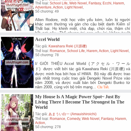
Thể loại:
School Life
,
Web Novel
,
Fantasy
,
Ecchi
,
Harem
,
Adventure
,
Action
,
Light Novel
,
Số chương: 49
Allen Rodore, một học viên yếu kém, luôn bị người
khác xem thường và gán cho cậu biệt danh Kiếm sĩ
Thất bại. Họ khinh miệt, chà đạp, chửi rủa, thậm chí
bắt nạt cậu. Thế nhưng tại sao cậu lại không tuyệt
vọng? Bởi vì cậu không quan tâm.…
Chi Tiết.
Accel World
Tác giả:
Kawahara Reki (川原礫)
Thể loại:
Romance
,
School Life
,
Harem
,
Action
,
Light Novel
,
Số chương: 78
I/ GIỚI THIỆU Accel World (アクセル・ワール
ド) được viết bởi tác giả Kawahara Reki (川原礫) và
được minh họa bởi họa sĩ HIMA Bộ này đã được trao
giải nhất trong cuộc trao giải Dengeki Novel Prize vào
năm 2008, và được xuất bản bởi Dengeki Bunko từ
năm 2009, cùng với bộ trên mạng…
Chi Tiết.
My House Is A Magic Power Spot~ Just By
Living There I Become The Strongest In The
World
Tác giả:
あまうい白一 (amauishiroichi)
Thể loại:
Romance
,
Comedy
,
Web Novel
,
Fantasy
,
Harem
,
Action
,
Số chương: 278