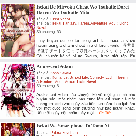
Slavemagic | The King of Darkness Another World
Story | Ma Vương thế giới khác và ma…
Chi Tiết.
Isekai De Miryoku Cheat Wo Tsukatte Dorei
Harem Wo Tsukutte Mita
Tác giả:
Oishi Nagai
Thể loại:
Isekai
,
Fantasy
,
Harem
,
Adventure
,
Adult
,
Light
Novel
,
Số chương: 83
hay truyện còn có tên tiếng anh là I made a slave
harem using a charm cheat in a different world | 異世界
で魅了チートを使って奴隷ハーレムをつくってみた
Câu chuyện kể về Miura Ryouta, được triệu tập đến
một thế giới khác, và được thần ban cho một cheat
Quyến rũ Tuyệt đối mà anh ta có thể khiến…
Chi Tiết.
Adolescent Adam
Tác giả:
Kasa Sakaki
Thể loại:
Romance
,
School Life
,
Comedy
,
Ecchi
,
Harem
,
Adventure
,
Adult
,
Action
,
Light Novel
,
Số chương: 6
Adolescent Adam câu chuyện kể về một gia đình nhỏ
huyên náo, một nhóm bạn cùng lớp vui nhộn và một
chàng trai sinh vào ngày đầu tiên của năm theo lịch âm
với một cuộc sống bình thường như bao người khác.
Rồi một ngày cậu nhận thấy một…
Chi Tiết.
Isekai Wa Smartphone To Tomo Ni
Tác giả:
Patora Fuyuhara