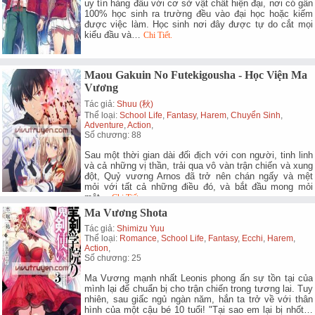
uy tín hàng đầu với cơ sở vật chất hiện đại, nơi có gần
100% học sinh ra trường đều vào đại học hoặc kiếm
được việc làm. Học sinh nơi đây được tự do cắt mọi
kiểu đầu và…
Chi Tiết.
Maou Gakuin No Futekigousha - Học Viện Ma
Vương
Tác giả:
Shuu (秋)
Thể loại:
School Life
,
Fantasy
,
Harem
,
Chuyển Sinh
,
Adventure
,
Action
,
Số chương: 88
Sau một thời gian dài đối địch với con người, tinh linh
và cả những vị thần, trải qua vô vàn trận chiến và xung
đột, Quỷ vương Arnos đã trở nên chán ngấy và mệt
mỏi với tất cả những điều đó, và bắt đầu mong mỏi
một…
Chi Tiết.
Ma Vương Shota
Tác giả:
Shimizu Yuu
Thể loại:
Romance
,
School Life
,
Fantasy
,
Ecchi
,
Harem
,
Action
,
Số chương: 25
Ma Vương mạnh nhất Leonis phong ấn sự tồn tại của
mình lại để chuẩn bị cho trận chiến trong tương lai. Tuy
nhiên, sau giấc ngủ ngàn năm, hắn ta trở về với thân
hình của một cậu bé 10 tuổi! "Tại sao em lại bị nhốt…