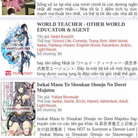
Sống vô tư tại nhà của mình chính là con đường ngắn
nhất để mạnh nhất—- Nhà tôi là 1 điểm tích tụ sức
mạnh ma thuật lớn nhất, và thế là tôi lẫn căn nhà đã bị
triệu hồi đến thế giới khác bởi 1 vài người muốn
chiếm…
Chi Tiết.
WORLD TEACHER - OTHER WORLD
EDUCATOR & AGENT
Tác giả:
Neko Kouichi
Thể loại:
School Life
,
Comedy
,
Trọng Sinh
,
Web Novel
,
Isekai
,
Fantasy
,
Harem
,
English Novel
,
Adventure
,
Action
,
Light Novel
,
Số chương: 88
hay tên tiếng Nhật là ワールド・ティーチャー -異世界
式教育エージェント- Đây là một bộ kể về một ông già
từng được xưng tụng là điệp viên tài giỏi nhất thế giới,
sau khi về hưu đã quyết định trở thành một thầy giáo,
đào tạo cho những cô cậu trẻ tuổi để nối…
Chi Tiết.
Isekai Maou To Shoukan Shoujo No Dorei
Majutsu
Tác giả:
Yukiya Murasaki
Thể loại:
Isekai
,
Game
,
Ecchi
,
Harem
,
Adventure
,
Adult
,
Light Novel
,
Số chương: 88
Isekai Maou to Shoukan Shoujo no Dorei Majutsu hay
truyện còn có các tên gọi khác là 異世界魔王と召喚少
女の奴隷魔術 | How NOT to Summon a Demon Lord |
Isekai Maou to Shoukan Shoujo no Slavemagic |