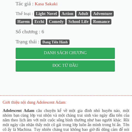
Tác giả :
Kasa Sakaki
Thể loại :
Light Novel
Action
Adult
Adventure
Harem
Ecchi
Comedy
School Life
Romance
Số chương : 6
Trạng thái :
Đang Tiến Hành
DANH SÁCH CHƯƠNG
ĐỌC TỪ ĐẦU
Giới thiệu nội dung Adolescent Adam:
Adolescent Adam
câu chuyện kể về một gia đình nhỏ huyên náo, một
nhóm bạn cùng lớp vui nhộn và một chàng trai sinh vào ngày đầu tiên của
năm theo lịch âm với một cuộc sống bình thường như bao người khác. Rồi
một ngày cậu nhận thấy một cô gái trong lớp luôn ẩn mình trong bí ẩn. Tên
cô ấy là Machina. Tuy nhiên chàng trai không bao giờ đủ dũng cảm để nói