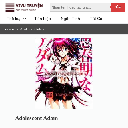
Tìm
Thể loại
Tiên hiệp
Ngôn Tình
Tất Cả
Truyện
»
Adolescent Adam
Adolescent Adam