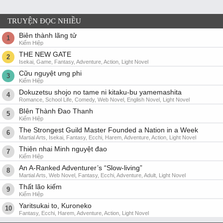
TRUYỆN ĐỌC NHIỀU
Biên thành lãng tử
1
Kiếm Hiệp
THE NEW GATE
2
Isekai, Game, Fantasy, Adventure, Action, Light Novel
Cữu nguyệt ưng phi
3
Kiếm Hiệp
Dokuzetsu shojo no tame ni kitaku-bu yamemashita
4
Romance, School Life, Comedy, Web Novel, English Novel, Light Novel
BIên Thành Đao Thanh
5
Kiếm Hiệp
The Strongest Guild Master Founded a Nation in a Week
6
Martial Arts, Isekai, Fantasy, Ecchi, Harem, Adventure, Action, Light Novel
Thiên nhai Minh nguyệt đao
7
Kiếm Hiệp
An A-Ranked Adventurer’s “Slow-living”
8
Martial Arts, Web Novel, Fantasy, Ecchi, Adventure, Adult, Light Novel
Thất lão kiếm
9
Kiếm Hiệp
Yaritsukai to, Kuroneko
10
Fantasy, Ecchi, Harem, Adventure, Action, Light Novel