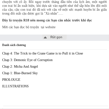
chuyện với cô ấy. Rồi ngay trước tháng đầu tiên của lịch âm, một người
con trai bí ẩn xuất hiện, khi dựa sát vào người như thể sắp hôn lên đôi môi
của cậu, cậu con trai đó đã nói với cậu về một sức mạnh huyền bí ẩn giấu
trong đôi mắt cậu được gọi là "Xà nhãn".....
Đây là truyện R18 nên mong các bạn cân nhắc trước khi đọc
Mời các bạn đọc bộ truyện tại website
Rút gọn
Danh sách chương
Chap 4: The Trick to the Crane Game is to Pull it in Close
Chap 3: Demonic Eye of Corruption
Chap 2: Micha And Angel
Chap 1: Blue-Burned Sky
PROLOUGE
ILLUSTRATIONS