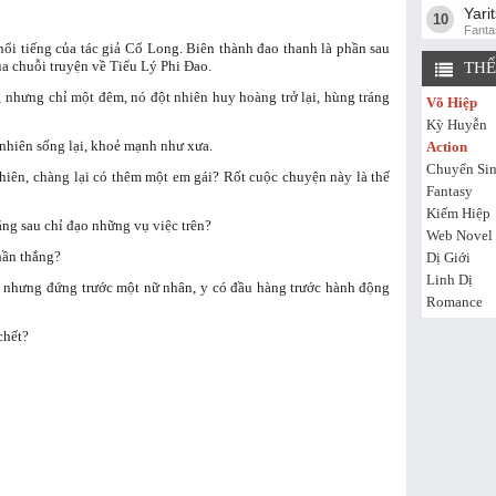
Yari
10
Fanta
nổi tiếng của tác giả Cổ Long. Biên thành đao thanh là phần sau
a chuỗi truyện về Tiểu Lý Phi Đao.
THỂ
 nhưng chỉ một đêm, nó đột nhiên huy hoàng trở lại, hùng tráng
Võ Hiệp
Kỳ Huyễn
nhiên sống lại, khoẻ mạnh như xưa.
Action
Chuyển Si
hiên, chàng lại có thêm một em gái? Rốt cuộc chuyện này là thế
Fantasy
Kiếm Hiệp
ng sau chỉ đạo những vụ việc trên?
Web Novel
hần thắng?
Dị Giới
Linh Dị
 nhưng đứng trước một nữ nhân, y có đầu hàng trước hành động
Romance
chết?