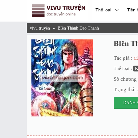
Thể loại
Tiên 
vivu truyện
»
BIên Thành Đao Thanh
BIên T
Tác giả :
C
Thể loại :
K
Số chương 
Trạng thái 
DANH 