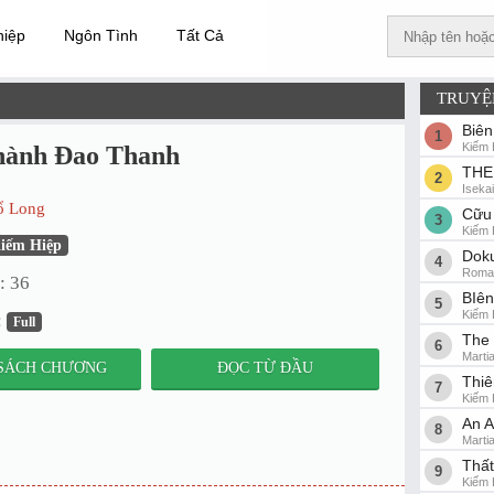
hiệp
Ngôn Tình
Tất Cả
TRUYỆ
Biên
1
Kiếm 
hành Đao Thanh
THE
2
Iseka
ổ Long
Cữu 
3
Kiếm 
iếm Hiệp
Doku
4
Roman
: 36
BIê
5
Kiếm 
:
Full
The 
6
Martia
SÁCH CHƯƠNG
ĐỌC TỪ ĐẦU
Thiê
7
Kiếm 
An A
8
Martia
Thất
9
Kiếm 