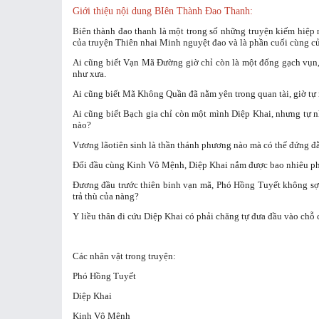
Giới thiệu nội dung BIên Thành Đao Thanh:
Biên thành đao thanh là một trong số những truyện kiếm hiệp 
của truyện Thiên nhai Minh nguyệt đao và là phần cuối cùng củ
Ai cũng biết Vạn Mã Đường giờ chỉ còn là một đống gạch vụn,
như xưa.
Ai cũng biết Mã Không Quần đã nằm yên trong quan tài, giờ tự 
Ai cũng biết Bạch gia chỉ còn một mình Diệp Khai, nhưng tự n
nào?
Vương lãotiên sinh là thần thánh phương nào mà có thể đứng đằ
Đối đầu cùng Kinh Vô Mệnh, Diệp Khai nắm được bao nhiêu p
Đương đầu trước thiên binh vạn mã, Phó Hồng Tuyết không sợ
trả thù của nàng?
Y liều thân đi cứu Diệp Khai có phải chăng tự đưa đầu vào chỗ 
Các nhân vật trong truyện:
Phó Hồng Tuyết
Diệp Khai
Kinh Vô Mệnh