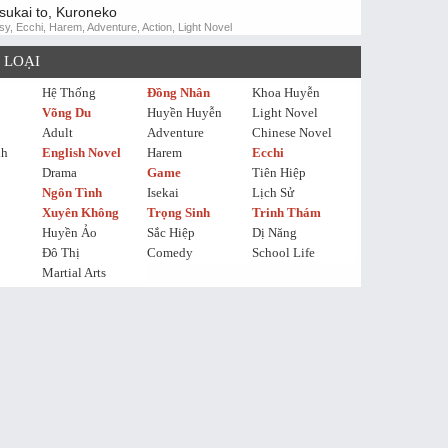
tsukai to, Kuroneko
sy, Ecchi, Harem, Adventure, Action, Light Novel
 LOẠI
Hệ Thống
Đồng Nhân
Khoa Huyễn
Võng Du
Huyền Huyễn
Light Novel
Adult
Adventure
Chinese Novel
nh
English Novel
Harem
Ecchi
Drama
Game
Tiên Hiệp
Ngôn Tình
Isekai
Lịch Sử
Xuyên Không
Trọng Sinh
Trinh Thám
Huyền Ảo
Sắc Hiệp
Dị Năng
Đô Thị
Comedy
School Life
Martial Arts