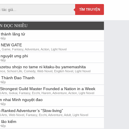
TÌM
TRUYỆN
N ĐỌC NHIỀU
 thành lãng tử
Hiệp
 NEW GATE
i, Game, Fantasy, Adventure, Action, Light Novel
nguyệt ưng phi
Hiệp
zetsu shojo no tame ni kitaku-bu yamemashita
ce, School Life, Comedy, Web Novel, English Novel, Light Novel
n Thành Đao Thanh
Hiệp
Strongest Guild Master Founded a Nation in a Week
l Arts, Isekai, Fantasy, Ecchi, Harem, Adventure, Action, Light Novel
n nhai Minh nguyệt đao
Hiệp
-Ranked Adventurer’s “Slow-living”
l Arts, Web Novel, Fantasy, Ecchi, Adventure, Adult, Light Novel
 lão kiếm
Hiệp