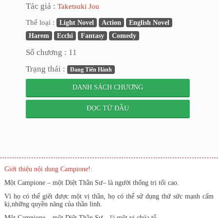
Tác giả :
Taketsuki Jou
Thể loại :
Light Novel
Action
English Novel
Harem
Ecchi
Fantasy
Comedy
Số chương : 11
Trạng thái :
Đang Tiến Hành
DANH SÁCH CHƯƠNG
ĐỌC TỪ ĐẦU
Giới thiệu nội dung Campione!:
Một Campione – một Diệt Thần Sư– là người thống trị tối cao.
Vì họ có thể giết được một vị thần, họ có thể sử dụng thứ sức mạnh cấm
kị,những quyền năng của thần linh.
Một Campione – một Diệt Thần Sư – là một vị chúa tể.