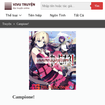
Tìm
Thể loại
Tiên hiệp
Ngôn Tình
Tất Cả
Truyện
»
Campione!
Campione!