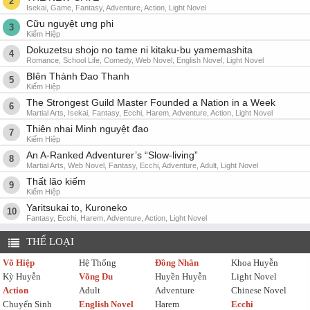
2
Isekai, Game, Fantasy, Adventure, Action, Light Novel
Cữu nguyệt ưng phi
3
Kiếm Hiệp
Dokuzetsu shojo no tame ni kitaku-bu yamemashita
4
Romance, School Life, Comedy, Web Novel, English Novel, Light Novel
BIên Thành Đao Thanh
5
Kiếm Hiệp
The Strongest Guild Master Founded a Nation in a Week
6
Martial Arts, Isekai, Fantasy, Ecchi, Harem, Adventure, Action, Light Novel
Thiên nhai Minh nguyệt đao
7
Kiếm Hiệp
An A-Ranked Adventurer’s “Slow-living”
8
Martial Arts, Web Novel, Fantasy, Ecchi, Adventure, Adult, Light Novel
Thất lão kiếm
9
Kiếm Hiệp
Yaritsukai to, Kuroneko
10
Fantasy, Ecchi, Harem, Adventure, Action, Light Novel
THỂ LOẠI
Võ Hiệp
Hệ Thống
Đồng Nhân
Khoa Huyễn
Kỳ Huyễn
Võng Du
Huyền Huyễn
Light Novel
Action
Adult
Adventure
Chinese Novel
Chuyển Sinh
English Novel
Harem
Ecchi