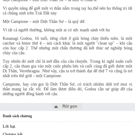
Vì quyền năng để giết một vị thần nằm trong tay họ,thế nên họ thống trị tất
cả chúng sinh trên Trái Đất này.
Một Campione – một Diệt Thần Sư – là quỷ dữ.
Vì tất cả người thường, không một ai có sức mạnh sánh với họ
Kusanagi Godou, 16 tuổi, từng chơi ở giải bóng chày thiếu niên, là một
catcher và hitter thứ 4 – nói cách khác là một người "clean up" – khi cậu
còn học cấp 2. Thế nhưng một chấn thương đã kết thúc sự nghiệp bóng
chày của cậu.
Tuy nhiên đó mới chỉ là mở đầu của câu chuyện. Trong kì nghỉ xuân cuối
cấp 2, cậu tham gia vào một cuộc phiêu lưu và cuối cùng đã giết được một
Dị Thần, Verethragna. Như vậy, cậu ta trở thành đại đế thứ 7 và cũng là trẻ
nhất trên thế giới - một Campione.
Campione, hay còn gọi là Diệt Thần Sư, có trách nhiệm diệt trừ mọi vị
thần mang lại rắc rối. Để làm được điều đó, Godou cần sự giúp đỡ của
những người đồng hành với cậu.
Rút gọn
Danh sách chương
Lời bạt.
Chương kết.