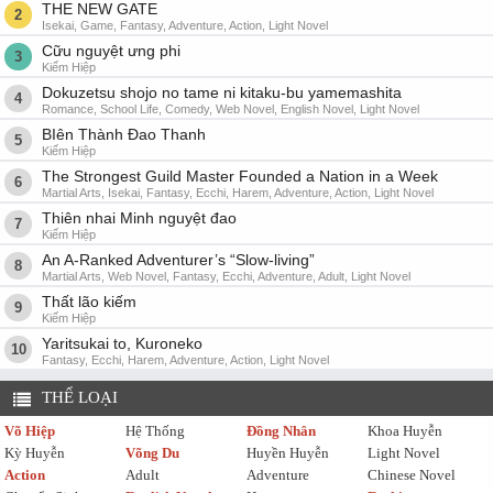
THE NEW GATE
2
Isekai, Game, Fantasy, Adventure, Action, Light Novel
Cữu nguyệt ưng phi
3
Kiếm Hiệp
Dokuzetsu shojo no tame ni kitaku-bu yamemashita
4
Romance, School Life, Comedy, Web Novel, English Novel, Light Novel
BIên Thành Đao Thanh
5
Kiếm Hiệp
The Strongest Guild Master Founded a Nation in a Week
6
Martial Arts, Isekai, Fantasy, Ecchi, Harem, Adventure, Action, Light Novel
Thiên nhai Minh nguyệt đao
7
Kiếm Hiệp
An A-Ranked Adventurer’s “Slow-living”
8
Martial Arts, Web Novel, Fantasy, Ecchi, Adventure, Adult, Light Novel
Thất lão kiếm
9
Kiếm Hiệp
Yaritsukai to, Kuroneko
10
Fantasy, Ecchi, Harem, Adventure, Action, Light Novel
THỂ LOẠI
Võ Hiệp
Hệ Thống
Đồng Nhân
Khoa Huyễn
Kỳ Huyễn
Võng Du
Huyền Huyễn
Light Novel
Action
Adult
Adventure
Chinese Novel