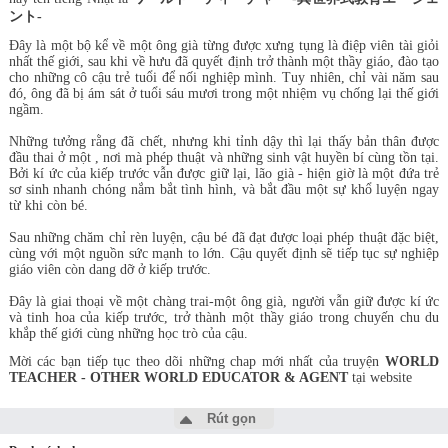
ント-
Đây là một bộ kể về một ông già từng được xưng tụng là điệp viên tài giỏi
nhất thế giới, sau khi về hưu đã quyết định trở thành một thầy giáo, đào tạo
cho những cô cậu trẻ tuổi để nối nghiệp mình. Tuy nhiên, chỉ vài năm sau
đó, ông đã bị ám sát ở tuổi sáu mươi trong một nhiệm vụ chống lại thế giới
ngầm.
Những tưởng rằng đã chết, nhưng khi tỉnh dậy thì lại thấy bản thân được
đầu thai ở một
, nơi mà phép thuật và những sinh vật huyền bí cùng tồn tại.
Bởi kí ức của kiếp trước vẫn được giữ lại, lão già - hiện giờ là một đứa trẻ
sơ sinh nhanh chóng nắm bắt tình hình, và bắt đầu một sự khổ luyện ngay
từ khi còn bé.
Sau những chăm chỉ rèn luyện, cậu bé đã đạt được loại phép thuật đặc biệt,
cùng với một nguồn sức mạnh to lớn. Cậu quyết định sẽ tiếp tục sự nghiệp
giáo viên còn dang dỡ ở kiếp trước.
Đây là giai thoại về một chàng trai-một ông già, người vẫn giữ được kí ức
và tinh hoa của kiếp trước, trở thành một thầy giáo trong chuyến chu du
khắp thế giới cùng những học trò của cậu.
Mời các bạn tiếp tục theo dõi những chap mới nhất của truyện
WORLD
TEACHER - OTHER WORLD EDUCATOR & AGENT
tại website
Rút gọn