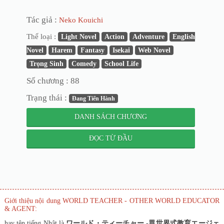
Tác giả :
Neko Kouichi
Thể loại :
Light Novel
Action
Adventure
English
Novel
Harem
Fantasy
Isekai
Web Novel
Trọng Sinh
Comedy
School Life
Số chương : 88
Trạng thái :
Đang Tiến Hành
DANH SÁCH CHƯƠNG
ĐỌC TỪ ĐẦU
Giới thiệu nội dung WORLD TEACHER - OTHER WORLD EDUCATOR
& AGENT:
hay tên tiếng Nhật là
ワールド・ティーチャー -異世界式教育エージェ