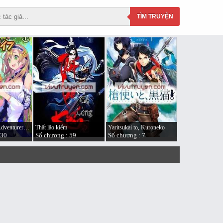
TÌM
TRUYỆN
An A-Ranked Adventurer’s “Slow-living”
Thất lão kiếm
Yaritsukai to, Kuroneko
130
Số chương : 59
Số chương : 7