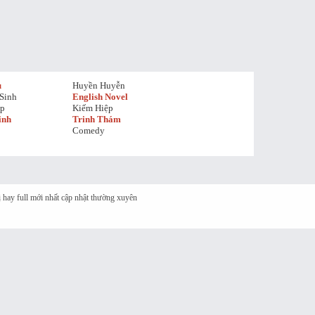
u
Huyền Huyễn
Sinh
English Novel
ệp
Kiếm Hiệp
inh
Trinh Thám
Comedy
thị hay full mới nhất cập nhật thường xuyên