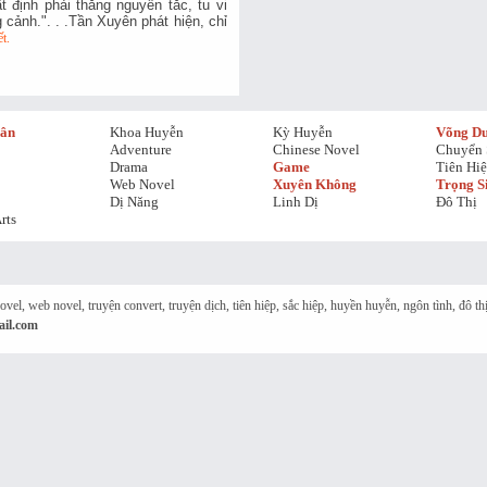
 định phải thắng nguyên tắc, tu vi
cảnh.". . .Tần Xuyên phát hiện, chỉ
t.
hân
Khoa Huyễn
Kỳ Huyễn
Võng D
Adventure
Chinese Novel
Chuyển 
Drama
Game
Tiên Hi
Web Novel
Xuyên Không
Trọng S
Dị Năng
Linh Dị
Đô Thị
rts
 novel, web novel, truyện convert, truyện dịch, tiên hiệp, sắc hiệp, huyền huyễn, ngôn tình, đô 
il.com