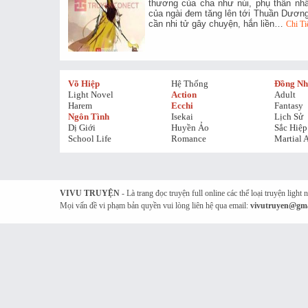
thương của cha như núi, phụ thân nhất
của ngài đem tăng lên tới Thuần Dương 
cần nhi tử gây chuyện, hắn liền…
Chi Tiế
Võ Hiệp
Hệ Thống
Đồng N
Light Novel
Action
Adult
Harem
Ecchi
Fantasy
Ngôn Tình
Isekai
Lịch Sử
Dị Giới
Huyền Ảo
Sắc Hiệp
School Life
Romance
Martial A
VIVU TRUYỆN
- Là trang đọc truyện full online các thể loại truyện light
Mọi vấn đề vi phạm bản quyền vui lòng liên hệ qua email:
vivutruyen@gma