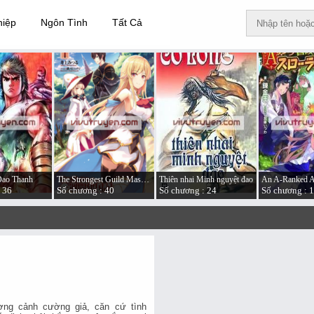
hiệp
Ngôn Tình
Tất Cả
Đao Thanh
The Strongest Guild Master Founded a Nation in a Week
Thiên nhai Minh nguyệt đao
 36
Số chương : 40
Số chương : 24
Số chương : 
ơng cảnh cường giả, căn cứ tình