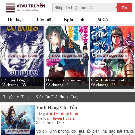
Tìm
Thể loại
Tiên hiệp
Ngôn Tình
Tất Cả
Cữu nguyệt ưng phi
Dokuzetsu shojo no tame ni kitaku-bu yamemashita
BIên Thành Đao Thanh
Số chương : 35
Số chương : 3
Số chương : 36
Truyện
Tác giả: Kiếm Du Thái Hư
»
»
Trang 1
Vĩnh Hằng Chí Tôn
Tác giả:
Kiếm Du Thái Hư
Thể loại:
Huyền Huyễn
,
Số chương: 1308
Võ chi đỉnh phong, dời núi lấp biển, hái sao bắt trăng,