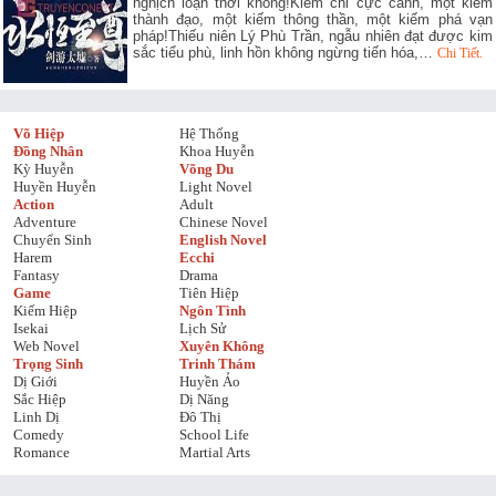
nghịch loạn thời không!Kiếm chi cực cảnh, một kiếm
thành đạo, một kiếm thông thần, một kiếm phá vạn
pháp!Thiếu niên Lý Phù Trần, ngẫu nhiên đạt được kim
sắc tiểu phù, linh hồn không ngừng tiến hóa,…
Chi Tiết.
Võ Hiệp
Hệ Thống
Đồng Nhân
Khoa Huyễn
Kỳ Huyễn
Võng Du
Huyền Huyễn
Light Novel
Action
Adult
Adventure
Chinese Novel
Chuyển Sinh
English Novel
Harem
Ecchi
Fantasy
Drama
Game
Tiên Hiệp
Kiếm Hiệp
Ngôn Tình
Isekai
Lịch Sử
Web Novel
Xuyên Không
Trọng Sinh
Trinh Thám
Dị Giới
Huyền Ảo
Sắc Hiệp
Dị Năng
Linh Dị
Đô Thị
Comedy
School Life
Romance
Martial Arts