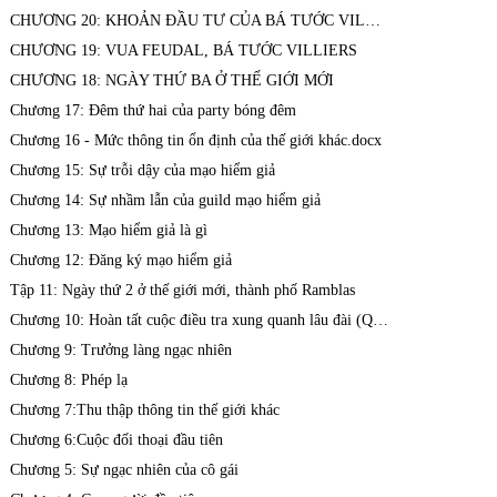
CHƯƠNG 20: KHOẢN ĐẦU TƯ CỦA BÁ TƯỚC VILLIER
CHƯƠNG 19: VUA FEUDAL, BÁ TƯỚC VILLIERS
CHƯƠNG 18: NGÀY THỨ BA Ở THẾ GIỚI MỚI
Chương 17: Đêm thứ hai của party bóng đêm
Chương 16 - Mức thông tin ổn định của thế giới khác.docx
Chương 15: Sự trỗi dậy của mạo hiểm giả
Chương 14: Sự nhầm lẫn của guild mạo hiểm giả
Chương 13: Mạo hiểm giả là gì
Chương 12: Đăng ký mạo hiểm giả
Tập 11: Ngày thứ 2 ở thế giới mới, thành phố Ramblas
Chương 10: Hoàn tất cuộc điều tra xung quanh lâu đài (Quái vật bị tiêu diệt)
Chương 9: Trưởng làng ngạc nhiên
Chương 8: Phép lạ
Chương 7:Thu thập thông tin thế giới khác
Chương 6:Cuộc đối thoại đầu tiên
Chương 5: Sự ngạc nhiên của cô gái