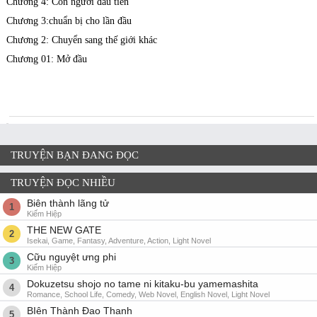
Chương 4: Con người đầu tiên
Chương 3:chuẩn bị cho lần đầu
Chương 2: Chuyển sang thế giới khác
Chương 01: Mở đầu
TRUYỆN BẠN ĐANG ĐỌC
TRUYỆN ĐỌC NHIỀU
Biên thành lãng tử
1
Kiếm Hiệp
THE NEW GATE
2
Isekai, Game, Fantasy, Adventure, Action, Light Novel
Cữu nguyệt ưng phi
3
Kiếm Hiệp
Dokuzetsu shojo no tame ni kitaku-bu yamemashita
4
Romance, School Life, Comedy, Web Novel, English Novel, Light Novel
BIên Thành Đao Thanh
5