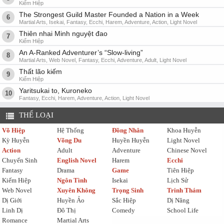
Kiếm Hiệp
The Strongest Guild Master Founded a Nation in a Week
6
Martial Arts, Isekai, Fantasy, Ecchi, Harem, Adventure, Action, Light Novel
Thiên nhai Minh nguyệt đao
7
Kiếm Hiệp
An A-Ranked Adventurer’s “Slow-living”
8
Martial Arts, Web Novel, Fantasy, Ecchi, Adventure, Adult, Light Novel
Thất lão kiếm
9
Kiếm Hiệp
Yaritsukai to, Kuroneko
10
Fantasy, Ecchi, Harem, Adventure, Action, Light Novel
THỂ LOẠI
Võ Hiệp
Hệ Thống
Đồng Nhân
Khoa Huyễn
Kỳ Huyễn
Võng Du
Huyền Huyễn
Light Novel
Action
Adult
Adventure
Chinese Novel
Chuyển Sinh
English Novel
Harem
Ecchi
Fantasy
Drama
Game
Tiên Hiệp
Kiếm Hiệp
Ngôn Tình
Isekai
Lịch Sử
Web Novel
Xuyên Không
Trọng Sinh
Trinh Thám
Dị Giới
Huyền Ảo
Sắc Hiệp
Dị Năng
Linh Dị
Đô Thị
Comedy
School Life
Romance
Martial Arts