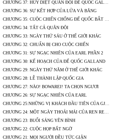
CHƯƠNG 37: HỦY DIỆT QUÂN ĐỘI ĐẾ QUỐC GALLAND
CHƯƠNG 36: SỰ KẾT HỢP CỦA LỬA VÀ BĂNG
CHƯƠNG 35: CUỘC CHIẾN CHỐNG ĐẾ QUỐC BẮT ĐẦU (CHIỀU NGÀY THỨ SÁU)
CHƯƠNG 34: TẤT CẢ QUÂN ĐỘI
CHƯƠNG 33: NGÀY THỨ SÁU Ở THẾ GIỚI KHÁC
CHƯƠNG 32: CHUẨN BỊ CHO CUỘC CHIẾN
CHƯƠNG 31: SỰ NGẠC NHIÊN CỦA EARL PHẦN 2
CHƯƠNG 30: KẾ HOẠCH CỦA ĐẾ QUỐC GALLAND
CHƯƠNG 29: NGÀY THỨ NĂM Ở THẾ GIỚI KHÁC
CHƯƠNG 28: LỄ THÀNH LẬP QUỐC GIA
CHƯƠNG 27: NÀO! BOWAREI! TA CHỌN NGƯƠI
CHƯƠNG 26: SỰ NGẠC NHIÊN CỦA EARL
CHƯƠNG 25:NHỮNG VỊ KHÁCH ĐẦU TIÊN CỦA GJ JOU
CHƯƠNG 24: MỘT NGÀY THOẢI MÁI CỦA REN REN ( MỘT NGÀY CĂNG THẲNG CỦA EARL)
CHƯƠNG 23: BUỔI SÁNG YÊN BÌNH
CHƯƠNG 22: CUỘC HỌP BẤT NGỜ
CHƯƠNG 21: MỌI NGƯỜI ĐỀU TỨC GIẬN