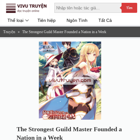
Tìm
Thể loại
Tiên hiệp
Ngôn Tình
Tất Cả
Truyện
»
The Strongest Guild Master Founded a Nation in a Week
The Strongest Guild Master Founded a
Nation in a Week