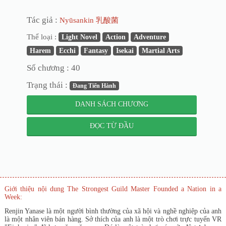
Tác giả :
Nyūsankin 乳酸菌
Thể loại :
Light Novel
Action
Adventure
Harem
Ecchi
Fantasy
Isekai
Martial Arts
Số chương : 40
Trạng thái :
Đang Tiến Hành
DANH SÁCH CHƯƠNG
ĐỌC TỪ ĐẦU
Giới thiệu nội dung The Strongest Guild Master Founded a Nation in a
Week:
Renjin Yanase là một người bình thường của xã hội và nghề nghiệp của anh
là một nhân viên bán hàng. Sở thích của anh là một trò chơi trực tuyến VR